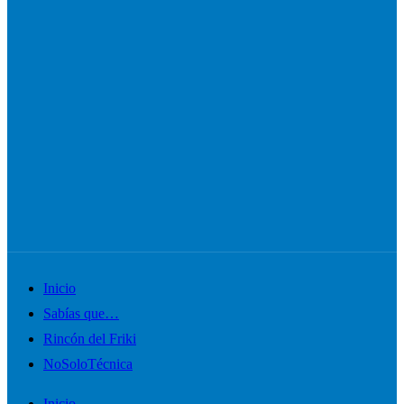
Alternar
Inicio
el
Sabías que…
menú
Rincón del Friki
móvil
NoSoloTécnica
Inicio