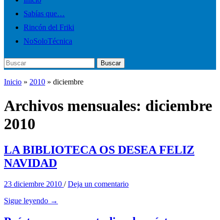
Sabías que…
Rincón del Friki
NoSoloTécnica
Buscar:
Buscar
Inicio
»
2010
»
diciembre
Archivos mensuales:
diciembre
2010
LA BIBLIOTECA OS DESEA FELIZ
NAVIDAD
23 diciembre 2010
/
Deja un comentario
Sigue leyendo →