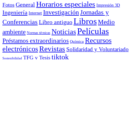
Horarios especiales
General
Fotos
Impresión 3D
Investigación
Jornadas y
Ingeniería
Internet
Libros
Conferencias
Libro antiguo
Medio
Películas
Noticias
ambiente
Normas técnicas
Recursos
Préstamos extraordinarios
Química
electrónicos
Revistas
Solidaridad y Voluntariado
tiktok
TFG y Tesis
Sostenibilidad
Meta
Acceder
Feed de entradas
Feed de comentarios
WordPress.org
Archivos
Archivos
diciembre 2010
L
M
X
J
V
S
D