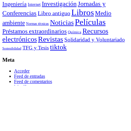
Investigación
Jornadas y
Ingeniería
Internet
Libros
Conferencias
Libro antiguo
Medio
Películas
Noticias
ambiente
Normas técnicas
Recursos
Préstamos extraordinarios
Química
electrónicos
Revistas
Solidaridad y Voluntariado
tiktok
TFG y Tesis
Sostenibilidad
Meta
Acceder
Feed de entradas
Feed de comentarios
WordPress.org
Archivos
Archivos
septiembre 2010
L
M
X
J
V
S
D
1
2
3
4
5