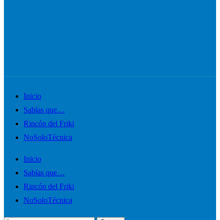
Alternar
Inicio
el
Sabías que…
menú
Rincón del Friki
móvil
NoSoloTécnica
Inicio
Sabías que…
Rincón del Friki
NoSoloTécnica