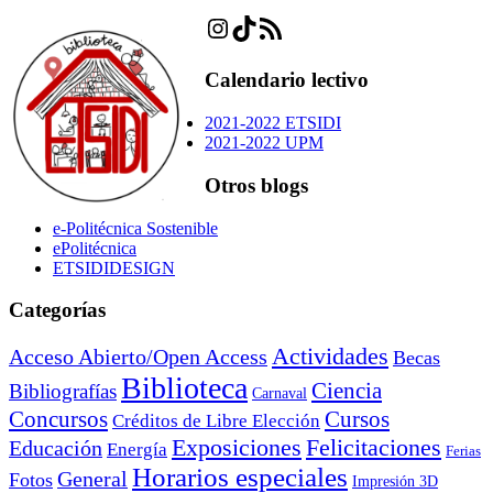
Instagram
TikTok
Feed RSS
Calendario lectivo
2021-2022 ETSIDI
2021-2022 UPM
Otros blogs
e-Politécnica Sostenible
ePolitécnica
ETSIDIDESIGN
Categorías
Actividades
Acceso Abierto/Open Access
Becas
Biblioteca
Ciencia
Bibliografías
Carnaval
Cursos
Concursos
Créditos de Libre Elección
Exposiciones
Felicitaciones
Educación
Energía
Ferias
Horarios especiales
General
Fotos
Impresión 3D