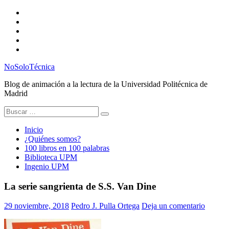
Saltar
Twitter
al
Instagram
contenido
Facebook
RSS
Email
NoSoloTécnica
Blog de animación a la lectura de la Universidad Politécnica de
Madrid
Buscar:
Inicio
¿Quiénes somos?
100 libros en 100 palabras
Biblioteca UPM
Ingenio UPM
La serie sangrienta de S.S. Van Dine
29 noviembre, 2018
Pedro J. Pulla Ortega
Deja un comentario