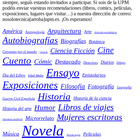
siempre, seguís estando invitados a participar. Si sois de la UPM
podéis enviar vuestras recomendaciones (libros, comics, películas,
exposiciones, lugares que visitar…) a nuestra dirección de correo:
nosolotecnica[arroba]upm.es. ¡Os esperamos!
Arquitectura
América
Arte
Antropología
Artículos periodísticos
Autobiografías
Biografías
Botánica
Cine
Ciencia Ficción
Cervantes por el mundo
Ciencia
Cuento
Cómic
Destacado
Diarios
Detectives
Dibujo
Ensayo
Epistolarios
Día del Libro
Edad Media
Exposiciones
Filosofía
Fotografía
Geografía
Historia
Historia de la ciencia
Guerra Civil Española
Libros de viajes
Humor
Historia del arte
Mujeres escritoras
Microrrelato
Literatura medieval
Novela
Música
Películas
Novela negra