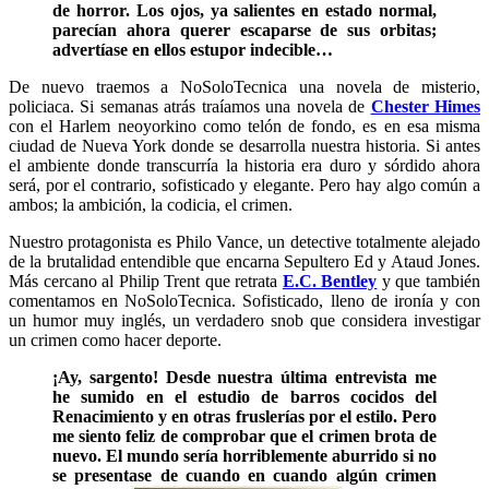
de horror. Los ojos, ya salientes en estado normal,
parecían ahora querer escaparse de sus orbitas;
advertíase en ellos estupor indecible…
De nuevo traemos a NoSoloTecnica una novela de misterio,
policiaca. Si semanas atrás traíamos una novela de
Chester Himes
con el Harlem neoyorkino como telón de fondo, es en esa misma
ciudad de Nueva York donde se desarrolla nuestra historia. Si antes
el ambiente donde transcurría la historia era duro y sórdido ahora
será, por el contrario, sofisticado y elegante. Pero hay algo común a
ambos; la ambición, la codicia, el crimen.
Nuestro protagonista es Philo Vance, un detective totalmente alejado
de la brutalidad entendible que encarna Sepultero Ed y Ataud Jones.
Más cercano al Philip Trent que retrata
E.C. Bentley
y que también
comentamos en NoSoloTecnica. Sofisticado, lleno de ironía y con
un humor muy inglés, un verdadero snob que considera investigar
un crimen como hacer deporte.
¡Ay, sargento! Desde nuestra última entrevista me
he sumido en el estudio de barros cocidos del
Renacimiento y en otras fruslerías por el estilo. Pero
me siento feliz de comprobar que el crimen brota de
nuevo. El mundo sería horriblemente aburrido si no
se presentase de cuando en cuando algún crimen