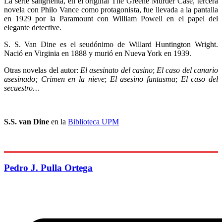
La serie sangrienta, en el original The Greene Murder Case, tercera
novela con Philo Vance como protagonista, fue llevada a la pantalla
en 1929 por la Paramount con William Powell en el papel del
elegante detective.
S. S. Van Dine es el seudónimo de Willard Huntington Wright.
Nació en Virginia en 1888 y murió en Nueva York en 1939.
Otras novelas del autor:
El asesinato del casino
;
El caso del canario
asesinado; Crimen en la nieve
;
El asesino fantasma
;
El caso del
secuestro…
S.S. van Dine
en la
Biblioteca UPM
Pedro J. Pulla Ortega