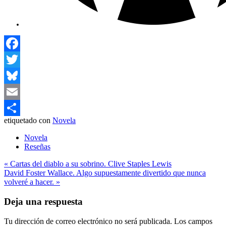
Facebook
Twitter
Bluesky
Email
etiquetado con
Novela
Compartir
Novela
Reseñas
Navegación
« Cartas del diablo a su sobrino. Clive Staples Lewis
David Foster Wallace. Algo supuestamente divertido que nunca
de
volveré a hacer. »
entradas
Deja una respuesta
Tu dirección de correo electrónico no será publicada.
Los campos