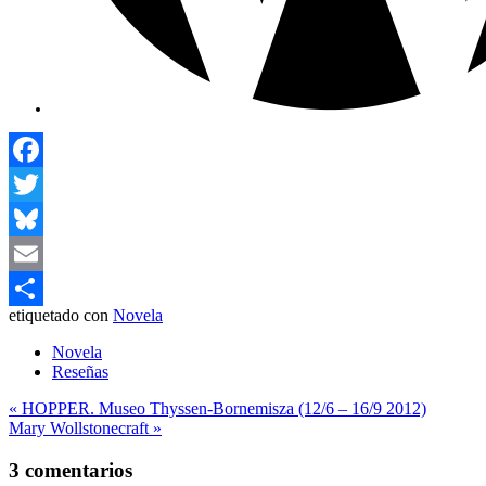
Facebook
Twitter
Bluesky
Email
etiquetado con
Novela
Compartir
Novela
Reseñas
Navegación
« HOPPER. Museo Thyssen-Bornemisza (12/6 – 16/9 2012)
Mary Wollstonecraft »
de
entradas
3 comentarios