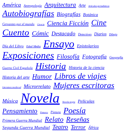
Arquitectura
América
Arte
Antropología
Artículos periodísticos
Autobiografías
Biografías
Botánica
Cine
Ciencia Ficción
Cervantes por el mundo
Ciencia
Cuento
Cómic
Destacado
Diarios
Detectives
Dibujo
Ensayo
Epistolarios
Día del Libro
Edad Media
Exposiciones
Filosofía
Fotografía
Geografía
Historia
Historia de la ciencia
Guerra Civil Española
Libros de viajes
Humor
Historia del arte
Mujeres escritoras
Microrrelato
Literatura medieval
Novela
Música
Películas
Novela negra
Poesía
Pensamiento
Pintura
Pintores
Reseñas
Relato
Primera Guerra Mundial
Teatro
Terror
Segunda Guerra Mundial
África