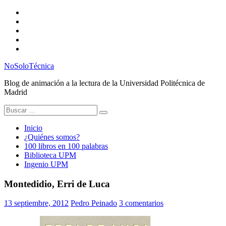
Saltar
Twitter
al
Instagram
contenido
Facebook
RSS
Email
NoSoloTécnica
Blog de animación a la lectura de la Universidad Politécnica de
Madrid
Buscar:
Inicio
¿Quiénes somos?
100 libros en 100 palabras
Biblioteca UPM
Ingenio UPM
Montedidio, Erri de Luca
13 septiembre, 2012
Pedro Peinado
3 comentarios