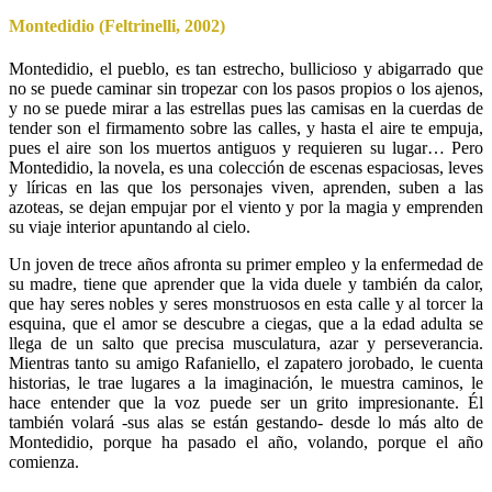
Montedidio (Feltrinelli, 2002)
Montedidio, el pueblo, es tan estrecho, bullicioso y abigarrado que
no se puede caminar sin tropezar con los pasos propios o los ajenos,
y no se puede mirar a las estrellas pues las camisas en la cuerdas de
tender son el firmamento sobre las calles, y hasta el aire te empuja,
pues el aire son los muertos antiguos y requieren su lugar… Pero
Montedidio, la novela, es una colección de escenas espaciosas, leves
y líricas en las que los personajes viven, aprenden, suben a las
azoteas, se dejan empujar por el viento y por la magia y emprenden
su viaje interior apuntando al cielo.
Un joven de trece años afronta su primer empleo y la enfermedad de
su madre, tiene que aprender que la vida duele y también da calor,
que hay seres nobles y seres monstruosos en esta calle y al torcer la
esquina, que el amor se descubre a ciegas, que a la edad adulta se
llega de un salto que precisa musculatura, azar y perseverancia.
Mientras tanto su amigo Rafaniello, el zapatero jorobado, le cuenta
historias, le trae lugares a la imaginación, le muestra caminos, le
hace entender que la voz puede ser un grito impresionante. Él
también volará -sus alas se están gestando- desde lo más alto de
Montedidio, porque ha pasado el año, volando, porque el año
comienza.