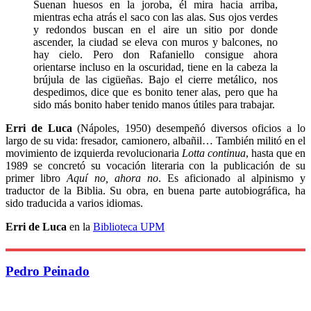
Suenan huesos en la joroba, él mira hacia arriba,
mientras echa atrás el saco con las alas. Sus ojos verdes
y redondos buscan en el aire un sitio por donde
ascender, la ciudad se eleva con muros y balcones, no
hay cielo. Pero don Rafaniello consigue ahora
orientarse incluso en la oscuridad, tiene en la cabeza la
brújula de las cigüeñas. Bajo el cierre metálico, nos
despedimos, dice que es bonito tener alas, pero que ha
sido más bonito haber tenido manos útiles para trabajar.
Erri de Luca
(Nápoles, 1950) desempeñó diversos oficios a lo
largo de su vida: fresador, camionero, albañil… También militó en el
movimiento de izquierda revolucionaria
Lotta continua
, hasta que en
1989 se concretó su vocación literaria con la publicación de su
primer libro
Aquí no, ahora no
. Es aficionado al alpinismo y
traductor de la Biblia. Su obra, en buena parte autobiográfica, ha
sido traducida a varios idiomas.
Erri de Luca
en la
Biblioteca UPM
Pedro Peinado