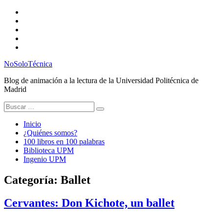
Saltar
Twitter
al
Instagram
contenido
Facebook
RSS
Email
NoSoloTécnica
Blog de animación a la lectura de la Universidad Politécnica de
Madrid
Buscar:
Inicio
¿Quiénes somos?
100 libros en 100 palabras
Biblioteca UPM
Ingenio UPM
Categoría:
Ballet
Cervantes: Don Kichote, un ballet