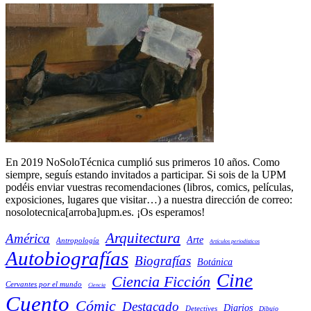
En 2019 NoSoloTécnica cumplió sus primeros 10 años. Como
siempre, seguís estando invitados a participar. Si sois de la UPM
podéis enviar vuestras recomendaciones (libros, comics, películas,
exposiciones, lugares que visitar…) a nuestra dirección de correo:
nosolotecnica[arroba]upm.es. ¡Os esperamos!
Arquitectura
América
Arte
Antropología
Artículos periodísticos
Autobiografías
Biografías
Botánica
Cine
Ciencia Ficción
Cervantes por el mundo
Ciencia
Cuento
Cómic
Destacado
Diarios
Detectives
Dibujo