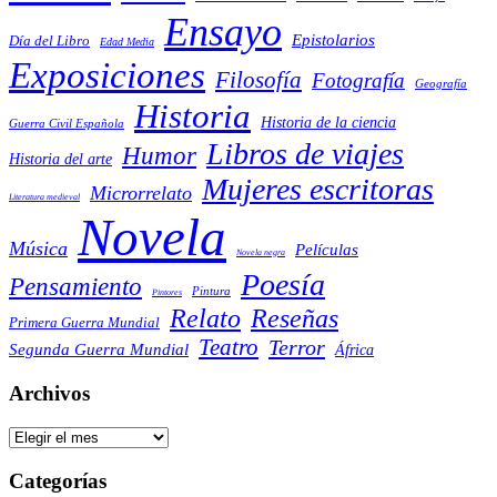
Ensayo
Epistolarios
Día del Libro
Edad Media
Exposiciones
Filosofía
Fotografía
Geografía
Historia
Historia de la ciencia
Guerra Civil Española
Libros de viajes
Humor
Historia del arte
Mujeres escritoras
Microrrelato
Literatura medieval
Novela
Música
Películas
Novela negra
Poesía
Pensamiento
Pintura
Pintores
Reseñas
Relato
Primera Guerra Mundial
Teatro
Terror
Segunda Guerra Mundial
África
Archivos
Archivos
Categorías