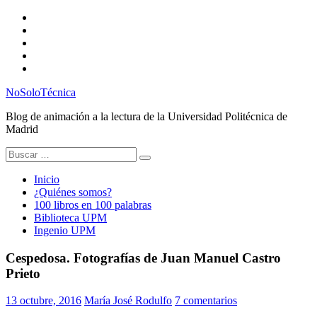
Saltar
Twitter
al
Instagram
contenido
Facebook
RSS
Email
NoSoloTécnica
Blog de animación a la lectura de la Universidad Politécnica de
Madrid
Buscar:
Inicio
¿Quiénes somos?
100 libros en 100 palabras
Biblioteca UPM
Ingenio UPM
Cespedosa. Fotografías de Juan Manuel Castro
Prieto
13 octubre, 2016
María José Rodulfo
7 comentarios