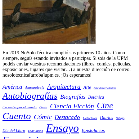
En 2019 NoSoloTécnica cumplió sus primeros 10 años. Como
siempre, seguís estando invitados a participar. Si sois de la UPM
podéis enviar vuestras recomendaciones (libros, comics, películas,
exposiciones, lugares que visitar…) a nuestra dirección de correo:
nosolotecnica[arroba]upm.es. ¡Os esperamos!
Arquitectura
América
Arte
Antropología
Artículos periodísticos
Autobiografías
Biografías
Botánica
Cine
Ciencia Ficción
Cervantes por el mundo
Ciencia
Cuento
Cómic
Destacado
Diarios
Detectives
Dibujo
Ensayo
Epistolarios
Día del Libro
Edad Media