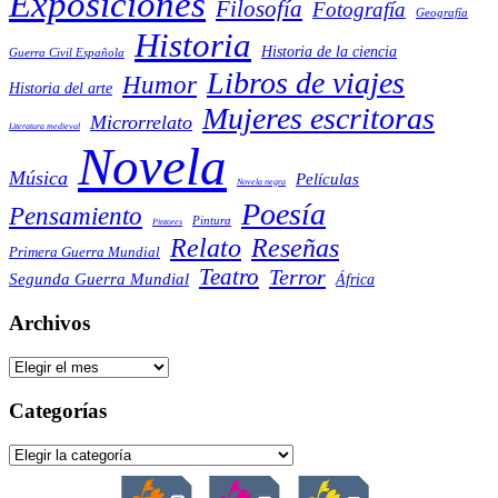
Exposiciones
Filosofía
Fotografía
Geografía
Historia
Historia de la ciencia
Guerra Civil Española
Libros de viajes
Humor
Historia del arte
Mujeres escritoras
Microrrelato
Literatura medieval
Novela
Música
Películas
Novela negra
Poesía
Pensamiento
Pintura
Pintores
Reseñas
Relato
Primera Guerra Mundial
Teatro
Terror
Segunda Guerra Mundial
África
Archivos
Archivos
Categorías
Categorías