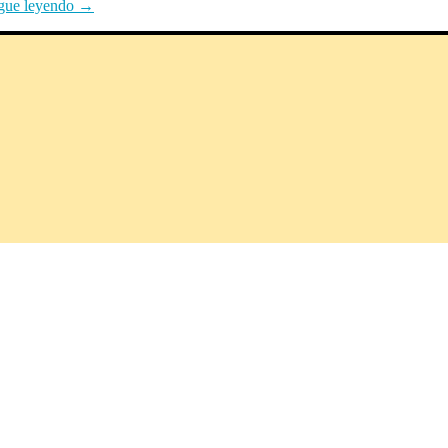
gue leyendo
→