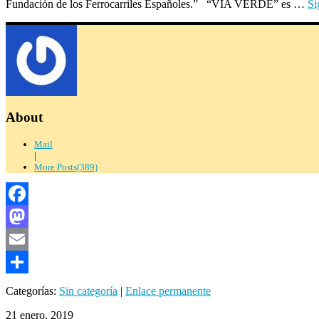
Fundación de los Ferrocarriles Españoles.” “VÍA VERDE” es …
Si
About
Mail
|
More Posts(389)
Facebook
Mastodon
Email
Compartir
Categorías:
Sin categoría
|
Enlace permanente
21 enero, 2019