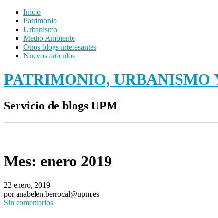
Inicio
Patrimonio
Urbanismo
Medio Ambiente
Otros blogs interesantes
Nuevos artículos
PATRIMONIO, URBANISMO Y
Servicio de blogs UPM
Mes:
enero 2019
22 enero, 2019
por anabelen.berrocal@upm.es
Sin comentarios