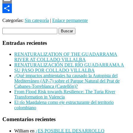
Email
Compartir
Categorías:
Sin categoría
|
Enlace permanente
Entradas recientes
RENATURALIZATION OF THE GUADARRAMA
RIVER AT COLLADO VILLALBA
RENATURALIZACIÓN DEL RÍO GUADARRAMA A
SU PASO POR COLLADO VILLALBA
¿Qué impactos ambientales ha causado la Autopista del
Mediterráneo (AP-7) sobre el Parque Natural del Prat de
Cabanes-Torreblanca (Castellón)?
From Flood Risk towards Resilience: The Turia River
Transformation in Valencia
El río Magdalena como eje estructurante del territorio
colombiano
Comentarios recientes
William
en
¿ES POSIBLE EL DESARROLLO