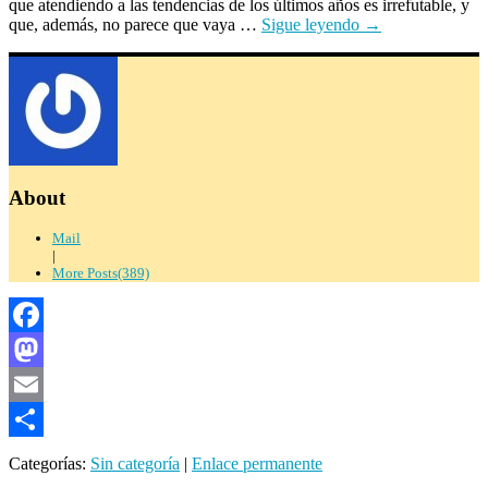
que atendiendo a las tendencias de los últimos años es irrefutable, y
que, además, no parece que vaya …
Sigue leyendo
→
About
Mail
|
More Posts(389)
Facebook
Mastodon
Email
Compartir
Categorías:
Sin categoría
|
Enlace permanente