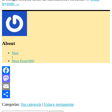
leyendo
→
About
Mail
|
More Posts(389)
Facebook
Mastodon
Email
Compartir
Categorías:
Sin categoría
|
Enlace permanente