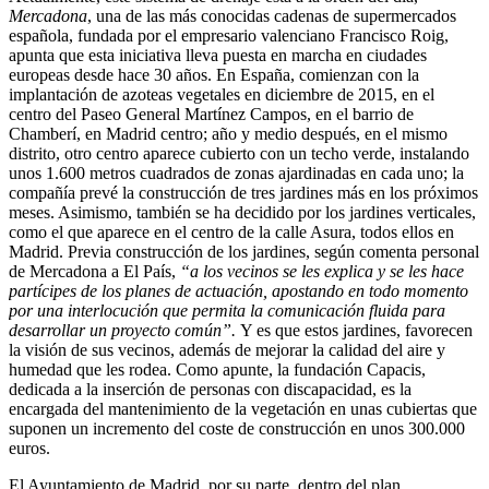
Mercadona
, una de las más conocidas cadenas de supermercados
española, fundada por el empresario valenciano Francisco Roig,
apunta que esta iniciativa lleva puesta en marcha en ciudades
europeas desde hace 30 años. En España, comienzan con la
implantación de azoteas vegetales en diciembre de 2015, en el
centro del Paseo General Martínez Campos, en el barrio de
Chamberí, en Madrid centro; año y medio después, en el mismo
distrito, otro centro aparece cubierto con un techo verde, instalando
unos 1.600 metros cuadrados de zonas ajardinadas en cada uno; la
compañía prevé la construcción de tres jardines más en los próximos
meses. Asimismo, también se ha decidido por los jardines verticales,
como el que aparece en el centro de la calle Asura, todos ellos en
Madrid. Previa construcción de los jardines, según comenta personal
de Mercadona a El País,
“a los vecinos se les explica y se les hace
partícipes de los planes de actuación, apostando en todo momento
por una interlocución que permita la comunicación fluida para
desarrollar un proyecto común”.
Y es que estos jardines, favorecen
la visión de sus vecinos, además de mejorar la calidad del aire y
humedad que les rodea. Como apunte, la fundación Capacis,
dedicada a la inserción de personas con discapacidad, es la
encargada del mantenimiento de la vegetación en unas cubiertas que
suponen un incremento del coste de construcción en unos 300.000
euros.
El Ayuntamiento de Madrid, por su parte, dentro del plan