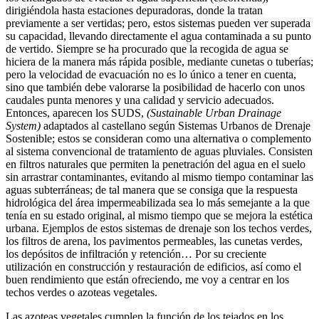
dirigiéndola hasta estaciones depuradoras, donde la tratan
previamente a ser vertidas; pero, estos sistemas pueden ver superada
su capacidad, llevando directamente el agua contaminada a su punto
de vertido. Siempre se ha procurado que la recogida de agua se
hiciera de la manera más rápida posible, mediante cunetas o tuberías;
pero la velocidad de evacuación no es lo único a tener en cuenta,
sino que también debe valorarse la posibilidad de hacerlo con unos
caudales punta menores y una calidad y servicio adecuados.
Entonces, aparecen los SUDS,
(Sustainable Urban Drainage
System)
adaptados al castellano según Sistemas Urbanos de Drenaje
Sostenible; estos se consideran como una alternativa o complemento
al sistema convencional de tratamiento de aguas pluviales. Consisten
en filtros naturales que permiten la penetración del agua en el suelo
sin arrastrar contaminantes, evitando al mismo tiempo contaminar las
aguas subterráneas; de tal manera que se consiga que la respuesta
hidrológica del área impermeabilizada sea lo más semejante a la que
tenía en su estado original, al mismo tiempo que se mejora la estética
urbana. Ejemplos de estos sistemas de drenaje son los techos verdes,
los filtros de arena, los pavimentos permeables, las cunetas verdes,
los depósitos de infiltración y retención… Por su creciente
utilización en construcción y restauración de edificios, así como el
buen rendimiento que están ofreciendo, me voy a centrar en los
techos verdes o azoteas vegetales.
Las azoteas vegetales cumplen la función de los tejados en los