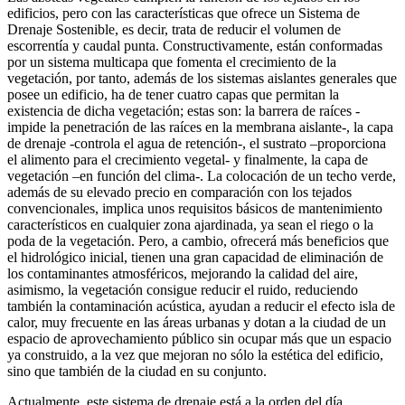
edificios, pero con las características que ofrece un Sistema de
Drenaje Sostenible, es decir, trata de reducir el volumen de
escorrentía y caudal punta. Constructivamente, están conformadas
por un sistema multicapa que fomenta el crecimiento de la
vegetación, por tanto, además de los sistemas aislantes generales que
posee un edificio, ha de tener cuatro capas que permitan la
existencia de dicha vegetación; estas son: la barrera de raíces -
impide la penetración de las raíces en la membrana aislante-, la capa
de drenaje -controla el agua de retención-, el sustrato –proporciona
el alimento para el crecimiento vegetal- y finalmente, la capa de
vegetación –en función del clima-. La colocación de un techo verde,
además de su elevado precio en comparación con los tejados
convencionales, implica unos requisitos básicos de mantenimiento
característicos en cualquier zona ajardinada, ya sean el riego o la
poda de la vegetación. Pero, a cambio, ofrecerá más beneficios que
el hidrológico inicial, tienen una gran capacidad de eliminación de
los contaminantes atmosféricos, mejorando la calidad del aire,
asimismo, la vegetación consigue reducir el ruido, reduciendo
también la contaminación acústica, ayudan a reducir el efecto isla de
calor, muy frecuente en las áreas urbanas y dotan a la ciudad de un
espacio de aprovechamiento público sin ocupar más que un espacio
ya construido, a la vez que mejoran no sólo la estética del edificio,
sino que también de la ciudad en su conjunto.
Actualmente, este sistema de drenaje está a la orden del día,