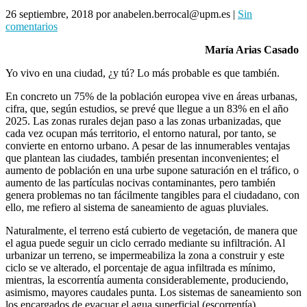
26 septiembre, 2018
por anabelen.berrocal@upm.es
|
Sin
comentarios
María Arias Casado
Yo vivo en una ciudad, ¿y tú? Lo más probable es que también.
En concreto un 75% de la población europea vive en áreas urbanas,
cifra, que, según estudios, se prevé que llegue a un 83% en el año
2025. Las zonas rurales dejan paso a las zonas urbanizadas, que
cada vez ocupan más territorio, el entorno natural, por tanto, se
convierte en entorno urbano. A pesar de las innumerables ventajas
que plantean las ciudades, también presentan inconvenientes; el
aumento de población en una urbe supone saturación en el tráfico, o
aumento de las partículas nocivas contaminantes, pero también
genera problemas no tan fácilmente tangibles para el ciudadano, con
ello, me refiero al sistema de saneamiento de aguas pluviales.
Naturalmente, el terreno está cubierto de vegetación, de manera que
el agua puede seguir un ciclo cerrado mediante su infiltración. Al
urbanizar un terreno, se impermeabiliza la zona a construir y este
ciclo se ve alterado, el porcentaje de agua infiltrada es mínimo,
mientras, la escorrentía aumenta considerablemente, produciendo,
asimismo, mayores caudales punta. Los sistemas de saneamiento son
los encargados de evacuar el agua superficial (escorrentía),