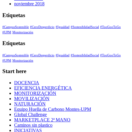
noviembre 2018
Etiquetas
#CampusSostenible
#CeroDesperdicio
#Igualdad
#SosteniblidadSocial
#TooGooToGo
#UPM
Monitorización
Etiquetas
#CampusSostenible
#CeroDesperdicio
#Igualdad
#SosteniblidadSocial
#TooGooToGo
#UPM
Monitorización
Start here
DOCENCIA
EFICIENCIA ENERGÉTICA
MONITORIZACIÓN
MOVILIZACIÓN
NATURACIÓN
Equipo Huella de Carbono Montes-UPM
Global Challenge
MARKETPLACE 2ª MANO
Caminos sin plastico
INICIATIVAS