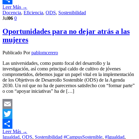
Leer Más →
Compartir
Docencia
,
Eficiencia
,
ODS
,
Sostenibilidad
Jul
06
0
Oportunidades para no dejar atrás a las
mujeres
Publicado Por
pablomcerero
Las universidades, como punto focal del desarrollo y la
investigación, así como principal caldo de cultivo de jóvenes
comprometidos, debemos jugar un papel vital en la implementación
de los Objetivos de Desarrollo Sostenible (ODS) de la Agenda
2030. Un rol que no ha de parecernos satisfecho con “formar parte”
o con “apoyar iniciativas” ha de […]
Email
Twitter
Leer Más →
Compartir
Igualdad
,
ODS
,
Sostenibilidad
#CampusSostenible
,
#Igualdad
,