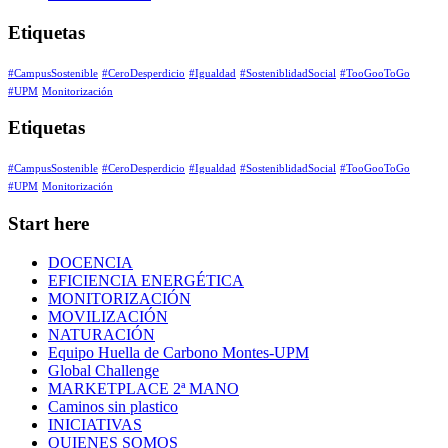
Etiquetas
#CampusSostenible
#CeroDesperdicio
#Igualdad
#SosteniblidadSocial
#TooGooToGo
#UPM
Monitorización
Etiquetas
#CampusSostenible
#CeroDesperdicio
#Igualdad
#SosteniblidadSocial
#TooGooToGo
#UPM
Monitorización
Start here
DOCENCIA
EFICIENCIA ENERGÉTICA
MONITORIZACIÓN
MOVILIZACIÓN
NATURACIÓN
Equipo Huella de Carbono Montes-UPM
Global Challenge
MARKETPLACE 2ª MANO
Caminos sin plastico
INICIATIVAS
QUIENES SOMOS