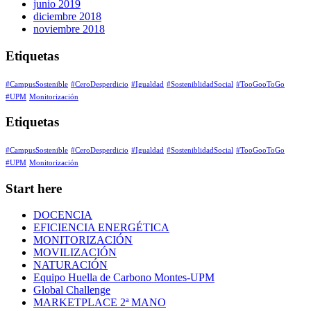
junio 2019
diciembre 2018
noviembre 2018
Etiquetas
#CampusSostenible
#CeroDesperdicio
#Igualdad
#SosteniblidadSocial
#TooGooToGo
#UPM
Monitorización
Etiquetas
#CampusSostenible
#CeroDesperdicio
#Igualdad
#SosteniblidadSocial
#TooGooToGo
#UPM
Monitorización
Start here
DOCENCIA
EFICIENCIA ENERGÉTICA
MONITORIZACIÓN
MOVILIZACIÓN
NATURACIÓN
Equipo Huella de Carbono Montes-UPM
Global Challenge
MARKETPLACE 2ª MANO