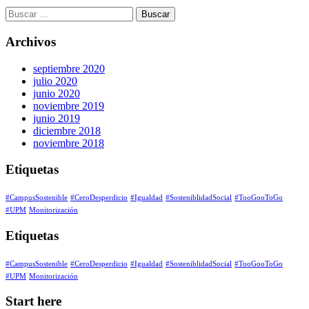
Archivos
septiembre 2020
julio 2020
junio 2020
noviembre 2019
junio 2019
diciembre 2018
noviembre 2018
Etiquetas
#CampusSostenible
#CeroDesperdicio
#Igualdad
#SosteniblidadSocial
#TooGooToGo
#UPM
Monitorización
Etiquetas
#CampusSostenible
#CeroDesperdicio
#Igualdad
#SosteniblidadSocial
#TooGooToGo
#UPM
Monitorización
Start here