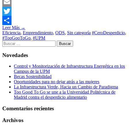
Email
Twitter
Leer Más →
Compartir
Eficiencia
,
Emprendimiento
,
ODS
,
Sin categoría
#CeroDesperdicio
,
#TooGooToGo
,
#UPM
Novedades
Control y Monitorización de Infraestructura Energética en los
Campus de la UPM
Becas Sostenibilidad
Oportunidades para no dejar atrás a las mujeres
La Infraestructura Verde, Hacia un Cambio de Paradigma
Too Good To Go se une a la Universidad Politécnica de
Madrid contra el desperdicio alimentario
Comentarios recientes
Archivos