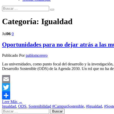
Categoría:
Igualdad
Jul
06
0
Oportunidades para no dejar atrás a las m
Publicado Por
pablomcerero
Las universidades, como punto focal del desarrollo y la investigación
Desarrollo Sostenible (ODS) de la Agenda 2030. Un rol que no ha de 
Email
Twitter
Leer Más →
Compartir
Igualdad
,
ODS
,
Sostenibilidad
#CampusSostenible
,
#Igualdad
,
#Sost