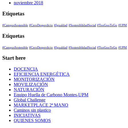
noviembre 2018
Etiquetas
#CampusSostenible
#CeroDesperdicio
#Igualdad
#SosteniblidadSocial
#TooGooToGo
#UPM
Etiquetas
#CampusSostenible
#CeroDesperdicio
#Igualdad
#SosteniblidadSocial
#TooGooToGo
#UPM
Start here
DOCENCIA
EFICIENCIA ENERGÉTICA
MONITORIZACIÓN
MOVILIZACIÓN
NATURACIÓN
Equipo Huella de Carbono Montes-UPM
Global Challenge
MARKETPLACE 2ª MANO
Caminos sin plastico
INICIATIVAS
QUIENES SOMOS