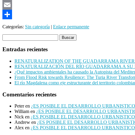
Mastodon
Email
Compartir
Categorías:
Sin categoría
|
Enlace permanente
Entradas recientes
RENATURALIZATION OF THE GUADARRAMA RIVER
RENATURALIZACIÓN DEL RÍO GUADARRAMA A SU
¿Qué impactos ambientales ha causado la Autopista del Mediter
From Flood Risk towards Resilience: The Turia River Transfor
El río Magdalena como eje estructurante del territorio colombi
Comentarios recientes
Peter
en
¿ES POSIBLE EL DESARROLLO URBANISTIC
William
en
¿ES POSIBLE EL DESARROLLO URBANIST
Nick
en
¿ES POSIBLE EL DESARROLLO URBANISTIC
Andrew
en
¿ES POSIBLE EL DESARROLLO URBANIST
Alex
en
¿ES POSIBLE EL DESARROLLO URBANISTIC