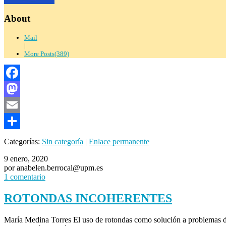
About
Mail
|
More Posts(389)
Facebook
Mastodon
Email
Compartir
Categorías:
Sin categoría
|
Enlace permanente
9 enero, 2020
por anabelen.berrocal@upm.es
1 comentario
ROTONDAS INCOHERENTES
María Medina Torres El uso de rotondas como solución a problemas der