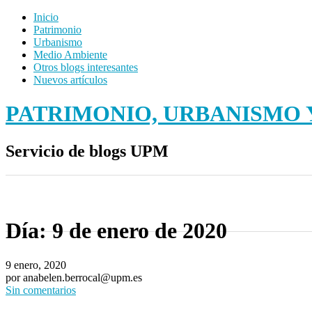
Inicio
Patrimonio
Urbanismo
Medio Ambiente
Otros blogs interesantes
Nuevos artículos
PATRIMONIO, URBANISMO Y
Servicio de blogs UPM
Día:
9 de enero de 2020
9 enero, 2020
por anabelen.berrocal@upm.es
Sin comentarios