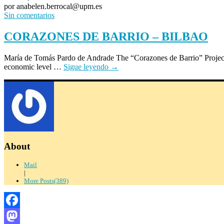
por anabelen.berrocal@upm.es
Sin comentarios
CORAZONES DE BARRIO – BILBAO
María de Tomás Pardo de Andrade The “Corazones de Barrio” Project was 
economic level …
Sigue leyendo
→
About
Mail
|
More Posts(389)
Facebook