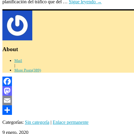
planificación del tráfico que del …
Sigue leyendo
→
About
Mail
|
More Posts(389)
Facebook
Mastodon
Email
Compartir
Categorías:
Sin categoría
|
Enlace permanente
9 enero, 2020