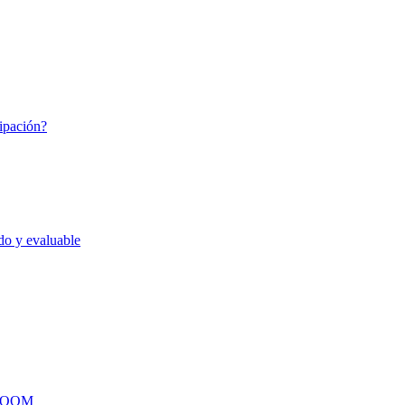
cipación?
do y evaluable
ZOOM