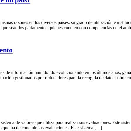
e un país?
ismas razones en los diversos países, su grado de utilización e institu
 de que sean los parlamentos quienes cuenten con competencias en el ám
iento
temas de información han ido ido evolucionando en los últimos años, ga
rmación gestionados por ordenadores para la recogida de datos sobre c
 sistema de valores que utiliza para realizar sus evaluaciones. Este sis
 los que ha de concluir sus evaluaciones. Este sistema […]