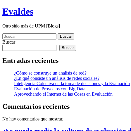
Saltar
Evaldes
al
contenido
principal
Otro sitio más de UPM [Blogs]
Buscar:
Buscar
Buscar
Buscar
Entradas recientes
¿Cómo se construye un análisis de red?
¿En qué consiste un análisis de redes sociales?
Inteligencia Colectiva en la toma de decisiones y la Evaluación
Evaluación de Proyectos con Big Data
Aprovechando el Internet de las Cosas en Evaluación
Comentarios recientes
No hay comentarios que mostrar.