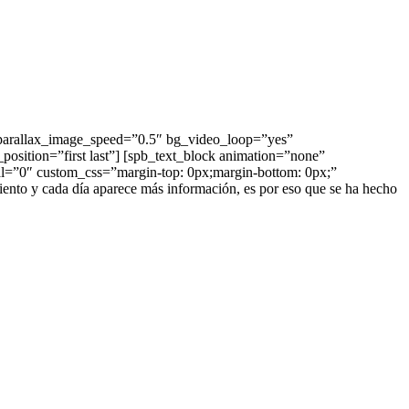
parallax_image_speed=”0.5″ bg_video_loop=”yes”
sition=”first last”] [spb_text_block animation=”none”
al=”0″ custom_css=”margin-top: 0px;margin-bottom: 0px;”
miento y cada día aparece más información, es por eso que se ha hecho