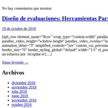
No hay comentarios que mostrar.
Diseño de evaluaciones: Herramientas Part
19 de octubre de 2016
[spb_row element_name=”Row” wrap_type=”content-width” parallax
parallax_video_height=”window-height” parallax_video_overlay=”non
animation_delay=”0″ simplified_controls=”yes” custom_css_percent
border_size=”0″ border_styling_global=”default” width=”1/1″ el_posit
un esfuerzo por recopilar el […]
Sigue leyendo →
Archivos
diciembre 2018
noviembre 2018
julio 2018
junio 2018
noviembre 2016
octubre 2016