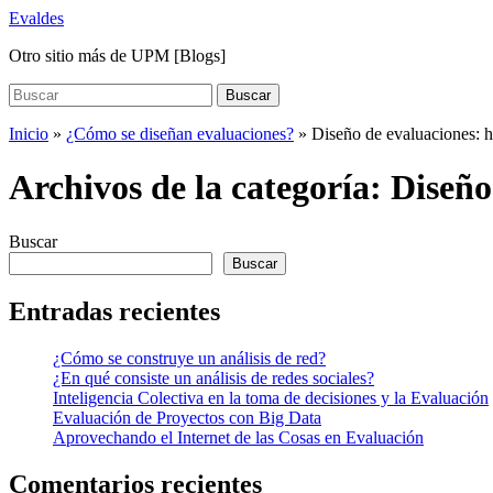
Saltar
Evaldes
al
Otro sitio más de UPM [Blogs]
contenido
principal
Buscar:
Buscar
Inicio
»
¿Cómo se diseñan evaluaciones?
» Diseño de evaluaciones: h
Archivos de la categoría:
Diseño
Buscar
Buscar
Entradas recientes
¿Cómo se construye un análisis de red?
¿En qué consiste un análisis de redes sociales?
Inteligencia Colectiva en la toma de decisiones y la Evaluación
Evaluación de Proyectos con Big Data
Aprovechando el Internet de las Cosas en Evaluación
Comentarios recientes