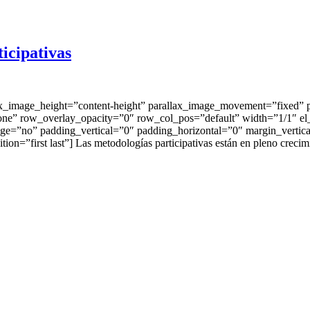
icipativas
_image_height=”content-height” parallax_image_movement=”fixed” 
e” row_overlay_opacity=”0″ row_col_pos=”default” width=”1/1″ el_po
age=”no” padding_vertical=”0″ padding_horizontal=”0″ margin_vertic
ion=”first last”] Las metodologías participativas están en pleno creci