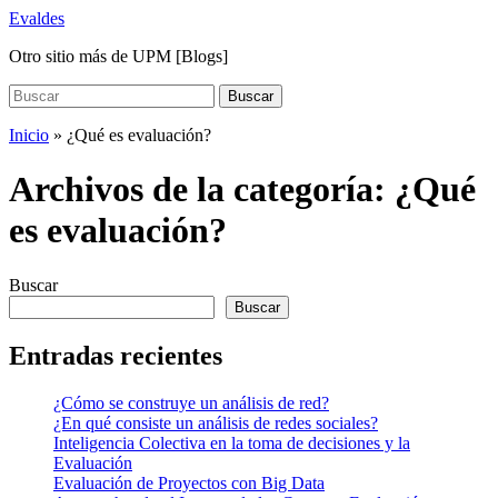
Saltar
Evaldes
al
Otro sitio más de UPM [Blogs]
contenido
principal
Buscar:
Buscar
Inicio
» ¿Qué es evaluación?
Archivos de la categoría:
¿Qué
es evaluación?
Buscar
Buscar
Entradas recientes
¿Cómo se construye un análisis de red?
¿En qué consiste un análisis de redes sociales?
Inteligencia Colectiva en la toma de decisiones y la
Evaluación
Evaluación de Proyectos con Big Data