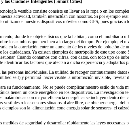
 las Ciudades Inteligentes ( Smart Cities)
 tecnología vestible consiste consiste en llevar en la ropa o en los comp
uestra actividad, también interactúan con nosotros. Si por ejemplo rea
do utilizamos nuestros dispositivos móviles como GPS, pues gracias a lo
imiento, donde los objetos físicos que la habitan, como el mobiliario u
obre los cambios que perciben a lo largo del tiempo. Por ejemplo, el niv
oyaría en la correlación entre un aumento de los niveles de polución de
a de los ciudadanos. Ya existen ejemplos de metrópolis de este tipo co
stionar. Cuando contamos con cifras, con datos, con todo tipo de inf
e identificar los factores que afectan a dicha experiencia y adaptarlos p
 las personas individuales. La utilidad de recoger continuamente datos d
tified self) y permitirá hacer visible la información invisible, revela
 para su funcionamiento. No se puede complicar nuestro estilo de vida 
rónica tienen un coste energético en los dispositivos. La investigación
alámbricas con mayor eficiencia energética se incluyen dentro del con
s vestibles o los sensores situados al aire libre, de obtener energía de
s ejemplos son la alimentación cone energía solar de sensores, el cal
s medidas de seguridad y desarrollar rápidamente las leyes necesarias pa