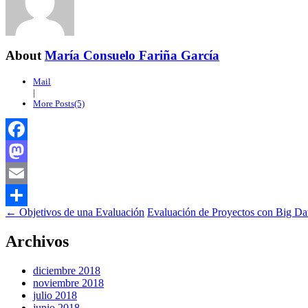
About
María Consuelo Fariña García
Mail
|
More Posts(5)
Facebook
Mastodon
Email
←
Objetivos de una Evaluación
Evaluación de Proyectos con Big D
Compartir
Archivos
diciembre 2018
noviembre 2018
julio 2018
junio 2018