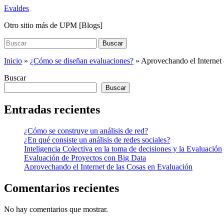
Saltar
Evaldes
al
Otro sitio más de UPM [Blogs]
contenido
principal
Buscar:
Buscar
Inicio
»
¿Cómo se diseñan evaluaciones?
»
Aprovechando el Internet 
Buscar
Buscar
Entradas recientes
¿Cómo se construye un análisis de red?
¿En qué consiste un análisis de redes sociales?
Inteligencia Colectiva en la toma de decisiones y la Evaluación
Evaluación de Proyectos con Big Data
Aprovechando el Internet de las Cosas en Evaluación
Comentarios recientes
No hay comentarios que mostrar.