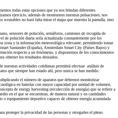
lementos todas estas opciones que ya nos brindan diferentes
lizamos ejercicio, además de mostrarnos nuestras pulsaciones, nos
s wearables no hará falta mirar el mapa que muestra la pantalla, sino
rbano, sensores de polución, semáforos, camiones de recogida de
el de polución diaria sería actualizada constantemente por los
 una zona y la información meteorológica relevante, permitiendo tomar
mo Smart Santander (España), Amsterdam Smart City (Países Bajos) y
ormación respecto a un fenómeno, y disponemos de los conocimientos
ara obtener los resultados deseados.
e nuestras actividades cotidianas permitirá efectuar análisis de
r datos que siempre han estado ahí, pero nunca se han medido.
multiplicando el número de aparatos que debemos monitorizar
 tecnológica en baterías con mayor capacidad por unidad de volumen,
cepto de energy harvesting (recolección de energía) que se refiere a
l medio en el que se encuentran, de manera natural y en cantidades
zado o equipamiento deportivo capaces de obtener energía acumulada
ra proteger la privacidad de las personas y otorgarles el pleno