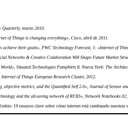
ey Quarterly, marzo 2010.
rnet of Things is changing everything», Cisco, abril de 2011.
 achieve their goals», PWC Technology Forecast, 1: «Internet of Thing
cial Networks & Creative Colaboration Will Shape Future Market Stru
l World», Situated Technologies Pamphlets 8. Nueva York: The Archite
– Internet of Things European Research Cluster, 2012.
 objective metrics, and the Quantified Self 2.0», Journal of Sensor an
echnology and the all-seeing network of RFID», Network Notebooks 02,
n C@mbio: 19 ensayos clave sobre cómo internet está cambiando nuestra