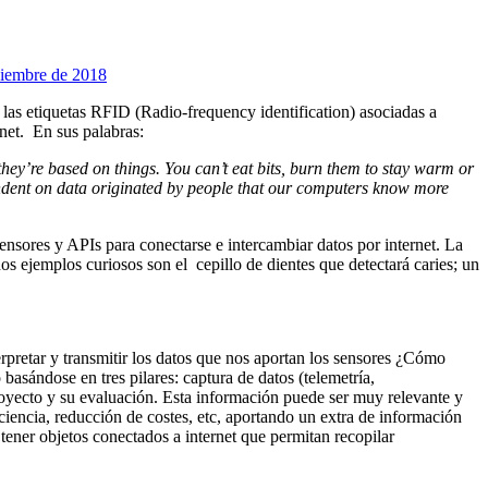
iembre de 2018
 las etiquetas RFID (Radio-frequency identification) asociadas a
rnet. En sus palabras:
hey’re based on things. You can’t eat bits, burn them to stay warm or
endent on data originated by people that our computers know more
ensores y APIs para conectarse e intercambiar datos por internet. La
os ejemplos curiosos son el cepillo de dientes que detectará caries; un
erpretar y transmitir los datos que nos aportan los sensores ¿Cómo
 basándose en tres pilares: captura de datos (telemetría,
royecto y su evaluación. Esta información puede ser muy relevante y
ciencia, reducción de costes, etc, aportando un extra de información
 tener objetos conectados a internet que permitan recopilar