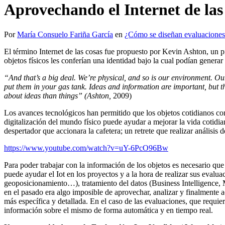
Aprovechando el Internet de la
Por
María Consuelo Fariña García
en
¿Cómo se diseñan evaluacione
El término Internet de las cosas fue propuesto por Kevin Ashton, un p
objetos físicos les conferían una identidad bajo la cual podían generar
“And that’s a big deal. We’re physical, and so is our environment. Ou
put them in your gas tank. Ideas and information are important, but 
about ideas than things” (Ashton,
2009)
Los avances tecnológicos han permitido que los objetos cotidianos com
digitalización del mundo físico puede ayudar a mejorar la vida cotidia
despertador que accionara la cafetera; un retrete que realizar análisis 
https://www.youtube.com/watch?v=uY-6PcO96Bw
Para poder trabajar con la información de los objetos es necesario que
puede ayudar el Iot en los proyectos y a la hora de realizar sus evaluac
geoposicionamiento…), tratamiento del datos (Business Intelligence, 
en el pasado era algo imposible de aprovechar, analizar y finalmente a
más específica y detallada. En el caso de las evaluaciones, que requier
información sobre el mismo de forma automática y en tiempo real.