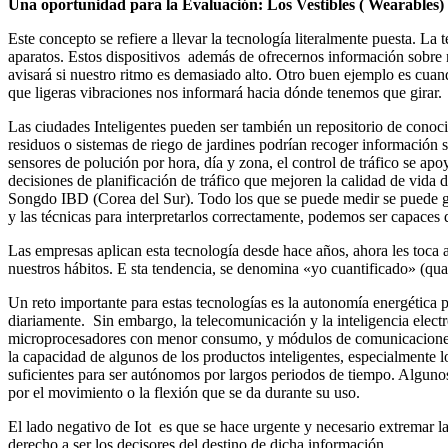
Una oportunidad para la Evaluación: Los Vestibles ( Wearables) y
Este concepto se refiere a llevar la tecnología literalmente puesta. La
aparatos. Estos dispositivos además de ofrecernos información sobre n
avisará si nuestro ritmo es demasiado alto. Otro buen ejemplo es cuan
que ligeras vibraciones nos informará hacia dónde tenemos que girar.
Las ciudades Inteligentes pueden ser también un repositorio de conoc
residuos o sistemas de riego de jardines podrían recoger información s
sensores de polución por hora, día y zona, el control de tráfico se ap
decisiones de planificación de tráfico que mejoren la calidad de vid
Songdo IBD (Corea del Sur). Todo los que se puede medir se puede ge
y las técnicas para interpretarlos correctamente, podemos ser capaces d
Las empresas aplican esta tecnología desde hace años, ahora les toca a
nuestros hábitos. E sta tendencia, se denomina «yo cuantificado» (quan
Un reto importante para estas tecnologías es la autonomía energética
diariamente. Sin embargo, la telecomunicación y la inteligencia elect
microprocesadores con menor consumo, y módulos de comunicaciones in
la capacidad de algunos de los productos inteligentes, especialmente lo
suficientes para ser autónomos por largos periodos de tiempo. Alguno
por el movimiento o la flexión que se da durante su uso.
El lado negativo de Iot es que se hace urgente y necesario extremar la
derecho a ser los decisores del destino de dicha información.