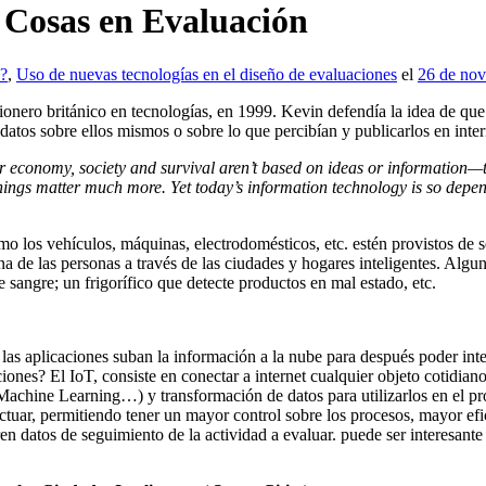
s Cosas en Evaluación
s?
,
Uso de nuevas tecnologías en el diseño de evaluaciones
el
26 de nov
ionero británico en tecnologías, en 1999. Kevin defendía la idea de que
 datos sobre ellos mismos o sobre lo que percibían y publicarlos en inte
r economy, society and survival aren’t based on ideas or information—t
things matter much more. Yet today’s information technology is so dep
o los vehículos, máquinas, electrodomésticos, etc. estén provistos de s
na de las personas a través de las ciudades y hogares inteligentes. Algun
de sangre; un frigorífico que detecte productos en mal estado, etc.
 las aplicaciones suban la información a la nube para después poder int
iones? El IoT, consiste en conectar a internet cualquier objeto cotidiano
Machine Learning…) y transformación de datos para utilizarlos en el p
ctuar, permitiendo tener un mayor control sobre los procesos, mayor efi
en datos de seguimiento de la actividad a evaluar. puede ser interesante