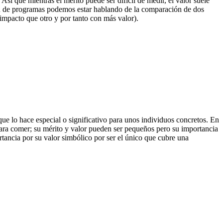
sí que mientras el mérito puede ser difícil de medir, el valor suele
ión de programas podemos estar hablando de la comparación de dos
impacto que otro y por tanto con más valor).
que lo hace especial o significativo para unos individuos concretos. En
para comer; su mérito y valor pueden ser pequeños pero su importancia
ancia por su valor simbólico por ser el único que cubre una