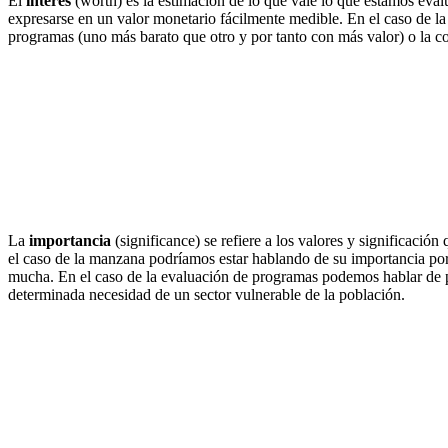
El
interés
(worth) es la estimación de lo que vale lo que estamos evalu
expresarse en un valor monetario fácilmente medible. En el caso de 
programas (uno más barato que otro y por tanto con más valor) o la c
La
importancia
(significance) se refiere a los valores y significaci
el caso de la manzana podríamos estar hablando de su importancia por
mucha. En el caso de la evaluación de programas podemos hablar de pr
determinada necesidad de un sector vulnerable de la población.