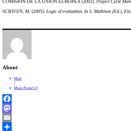
COMISIÓN DE LA UNIÓN EUROPEA (2002).
Project Cycle Ma
SCRIVEN, M. (2005).
Logic of evaluation. In S. Mathison (Ed.), En
About
Mail
|
More Posts(12)
Facebook
Mastodon
Email