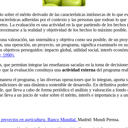
to sobre el mérito derivado de las características intrínsecas de lo que
racterísticas adheridas por el contexto y las personas que rodean lo que
tos. La evaluación es una actividad en la que partiendo de los hechos (o
aproximarse a la realidad y objetividad de los hechos lo máximo posible.
na valoración, tan sistemática y objetiva como sea posible, de un proy
, una operación, un proyecto, un programa, significa examinarlo en su c
os objetivos perseguidos: impacto global, utilidad social, interés econó
, 1990).
, que permitan integrar las enseñanzas sacadas en la toma de decisiones
 y que la evaluación constituya una
actividad externa
del programa reali
nera el programa, y las diversas operaciones que lo integran, aporta sol
ondiciones de una dinámica sostenible de desarrollo. En definitiva pode
e, que lleva a cabo de forma periódica el análisis y valoración a fondo 
que lleva a un juicio de valor sobre el mérito, interés e importancia y a
 proyectos en agricultura
. Banco Mundial.
Madrid: Mundi Prensa.