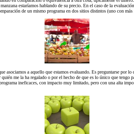
ando en comparación o equivalencia a otra cosa, típicamente el dinero. A
la manzana estaríamos hablando de su precio. En el caso de la evaluac
omparación de un mismo programa en dos sitios distintos (uno con más 
ón que asociamos a aquello que estamos evaluando. Es preguntarse por lo 
 quién me la ha regalado o por el hecho de que es lo único que tengo 
ograma ineficaces, con impacto muy limitado, pero con una alta import