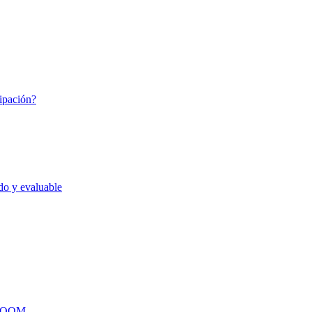
cipación?
do y evaluable
ZOOM