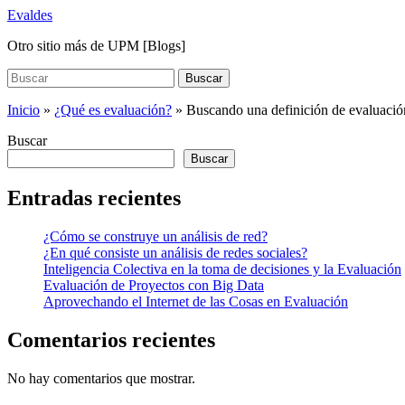
Saltar
Evaldes
al
Otro sitio más de UPM [Blogs]
contenido
principal
Buscar:
Buscar
Inicio
»
¿Qué es evaluación?
»
Buscando una definición de evaluació
Buscar
Buscar
Entradas recientes
¿Cómo se construye un análisis de red?
¿En qué consiste un análisis de redes sociales?
Inteligencia Colectiva en la toma de decisiones y la Evaluación
Evaluación de Proyectos con Big Data
Aprovechando el Internet de las Cosas en Evaluación
Comentarios recientes
No hay comentarios que mostrar.