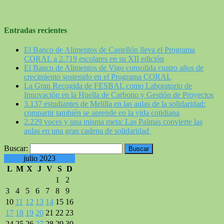
Entradas recientes
El Banco de Alimentos de Castellón lleva el Programa
CORAL a 2.719 escolares en su XII edición
El Banco de Alimentos de Vigo consolida cuatro años de
crecimiento sostenido en el Programa CORAL
La Gran Recogida de FESBAL como Laboratorio de
Innovación en la Huella de Carbono y Gestión de Proyectos
3.137 estudiantes de Melilla en las aulas de la solidaridad:
compartir también se aprende en la vida cotidiana
2.229 voces y una misma meta: Las Palmas convierte las
aulas en una gran cadena de solidaridad
Buscar:
julio 2023
L
M
X
J
V
S
D
1
2
3
4
5
6
7
8
9
10
11
12
13
14
15
16
17
18
19
20
21
22
23
24
25
26
27
28
29
30