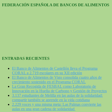
FEDERACIÓN ESPAÑOLA DE BANCOS DE ALIMENTOS
ENTRADAS RECIENTES
El Banco de Alimentos de Castellón lleva el Programa
CORAL a 2.719 escolares en su XII edición
El Banco de Alimentos de Vigo consolida cuatro años de
crecimiento sostenido en el Programa CORAL
La Gran Recogida de FESBAL como Laboratorio de
Innovación en la Huella de Carbono y Gestión de Proyectos
3.137 estudiantes de Melilla en las aulas de la solidaridad:
compartir también se aprende en la vida cotidiana
2.229 voces y una misma meta: Las Palmas convierte las
aulas en una gran cadena de solidaridad