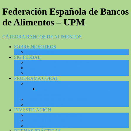
Federación Española de Bancos
de Alimentos – UPM
CÁTEDRA BANCOS DE ALIMENTOS
SOBRE NOSOTROS
Misión / Visión
SIG FESBAL
Impacto social BdA: Beneficiarios
Impacto social BdA: Concurso de dibujos
Efecto en AROPE
PROGRAMA CORAL
Formación y Sensibilización
Sensibilizar desde el arte: “la voz de los
protagonistas”
Experiencias de los protagonistas
Recursos Didácticos
INVESTIGACIÓN
Publicaciones de investigación
Proyectos CBA UPM – FESBAL
Participación en Congresos
BUENAS PRÁCTICAS