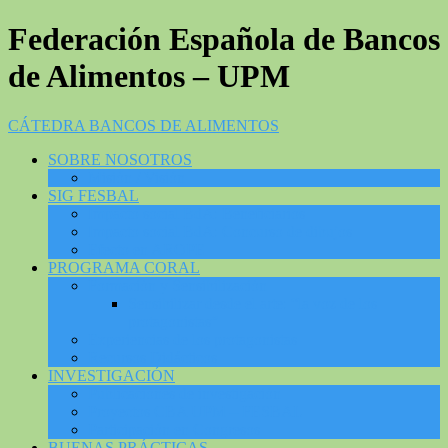
Federación Española de Bancos
de Alimentos – UPM
CÁTEDRA BANCOS DE ALIMENTOS
SOBRE NOSOTROS
Misión / Visión
SIG FESBAL
Impacto social BdA: Beneficiarios
Impacto social BdA: Concurso de dibujos
Efecto en AROPE
PROGRAMA CORAL
Formación y Sensibilización
Sensibilizar desde el arte: “la voz de los
protagonistas”
Experiencias de los protagonistas
Recursos Didácticos
INVESTIGACIÓN
Publicaciones de investigación
Proyectos CBA UPM – FESBAL
Participación en Congresos
BUENAS PRÁCTICAS