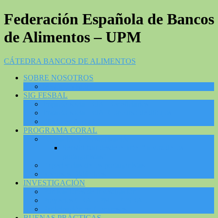
Federación Española de Bancos
de Alimentos – UPM
CÁTEDRA BANCOS DE ALIMENTOS
SOBRE NOSOTROS
Misión / Visión
SIG FESBAL
Impacto social BdA: Beneficiarios
Impacto social BdA: Concurso de dibujos
Efecto en AROPE
PROGRAMA CORAL
Formación y Sensibilización
Sensibilizar desde el arte: “la voz de los
protagonistas”
Experiencias de los protagonistas
Recursos Didácticos
INVESTIGACIÓN
Publicaciones de investigación
Proyectos CBA UPM – FESBAL
Participación en Congresos
BUENAS PRÁCTICAS