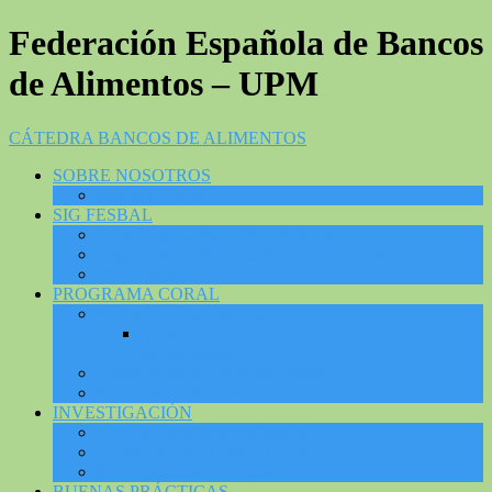
Federación Española de Bancos
de Alimentos – UPM
CÁTEDRA BANCOS DE ALIMENTOS
SOBRE NOSOTROS
Misión / Visión
SIG FESBAL
Impacto social BdA: Beneficiarios
Impacto social BdA: Concurso de dibujos
Efecto en AROPE
PROGRAMA CORAL
Formación y Sensibilización
Sensibilizar desde el arte: “la voz de los
protagonistas”
Experiencias de los protagonistas
Recursos Didácticos
INVESTIGACIÓN
Publicaciones de investigación
Proyectos CBA UPM – FESBAL
Participación en Congresos
BUENAS PRÁCTICAS