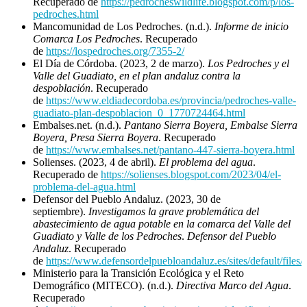
Recuperado de
https://pedrocheswildlife.blogspot.com/p/los-
pedroches.html
Mancomunidad de Los Pedroches. (n.d.).
Informe de inicio
Comarca Los Pedroches
. Recuperado
de
https://lospedroches.org/7355-2/
El Día de Córdoba. (2023, 2 de marzo).
Los Pedroches y el
Valle del Guadiato, en el plan andaluz contra la
despoblación
. Recuperado
de
https://www.eldiadecordoba.es/provincia/pedroches-valle-
guadiato-plan-despoblacion_0_1770724464.html
Embalses.net. (n.d.).
Pantano Sierra Boyera, Embalse Sierra
Boyera, Presa Sierra Boyera
. Recuperado
de
https://www.embalses.net/pantano-447-sierra-boyera.html
Solienses. (2023, 4 de abril).
El problema del agua
.
Recuperado de
https://solienses.blogspot.com/2023/04/el-
problema-del-agua.html
Defensor del Pueblo Andaluz. (2023, 30 de
septiembre).
Investigamos la grave problemática del
abastecimiento de agua potable en la comarca del Valle del
Guadiato y Valle de los Pedroches
.
Defensor del Pueblo
Andaluz
. Recuperado
de
https://www.defensordelpuebloandaluz.es/sites/default/files
Ministerio para la Transición Ecológica y el Reto
Demográfico (MITECO). (n.d.).
Directiva Marco del Agua
.
Recuperado