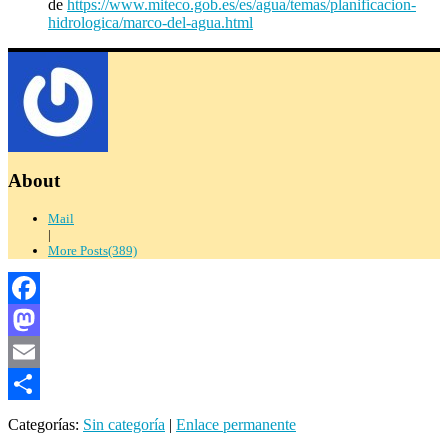
de
https://www.miteco.gob.es/es/agua/temas/planificacion-
hidrologica/marco-del-agua.html
About
Mail
|
More Posts(389)
Facebook
Mastodon
Email
Compartir
Categorías:
Sin categoría
|
Enlace permanente