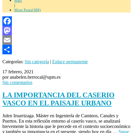
Mail
|
More Posts(389)
Facebook
Mastodon
Email
Compartir
Categorías:
Sin categoría
|
Enlace permanente
17 febrero, 2021
por anabelen.berrocal@upm.es
Sin comentarios
LA IMPORTANCIA DEL CASERIO
VASCO EN EL PAISAJE URBANO
Julen Iruarrizaga. Máster en Ingeniería de Caminos, Canales y
Puertos. En esta reflexión entorno al caserío vasco, se analizará
brevemente la historia que le precede en el contexto socioeconómico
y también su importancia en el presente, siendo hoy en día …
Sigue