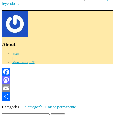
leyendo
→
About
Mail
|
More Posts(389)
Facebook
Mastodon
Email
Compartir
Categorías:
Sin categoría
|
Enlace permanente