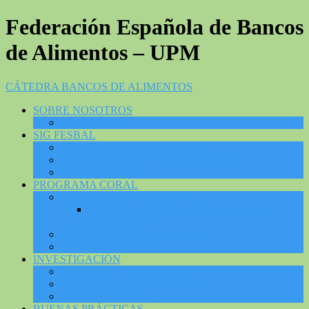
Federación Española de Bancos
de Alimentos – UPM
CÁTEDRA BANCOS DE ALIMENTOS
SOBRE NOSOTROS
Misión / Visión
SIG FESBAL
Impacto social BdA: Beneficiarios
Impacto social BdA: Concurso de dibujos
Efecto en AROPE
PROGRAMA CORAL
Formación y Sensibilización
Sensibilizar desde el arte: “la voz de los
protagonistas”
Experiencias de los protagonistas
Recursos Didácticos
INVESTIGACIÓN
Publicaciones de investigación
Proyectos CBA UPM – FESBAL
Participación en Congresos
BUENAS PRÁCTICAS