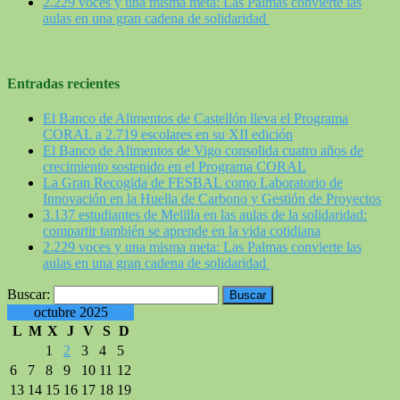
2.229 voces y una misma meta: Las Palmas convierte las
aulas en una gran cadena de solidaridad
Entradas recientes
El Banco de Alimentos de Castellón lleva el Programa
CORAL a 2.719 escolares en su XII edición
El Banco de Alimentos de Vigo consolida cuatro años de
crecimiento sostenido en el Programa CORAL
La Gran Recogida de FESBAL como Laboratorio de
Innovación en la Huella de Carbono y Gestión de Proyectos
3.137 estudiantes de Melilla en las aulas de la solidaridad:
compartir también se aprende en la vida cotidiana
2.229 voces y una misma meta: Las Palmas convierte las
aulas en una gran cadena de solidaridad
Buscar:
octubre 2025
L
M
X
J
V
S
D
1
2
3
4
5
6
7
8
9
10
11
12
13
14
15
16
17
18
19