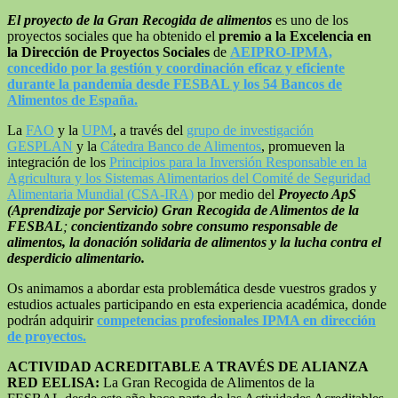
El proyecto de la Gran Recogida de alimentos
es uno de los
proyectos sociales que ha obtenido el
premio a la Excelencia en
la Dirección de Proyectos Sociales
de
AEIPRO-IPMA,
concedido por la gestión y coordinación eficaz y eficiente
durante la pandemia desde FESBAL y los 54 Bancos de
Alimentos de España.
La
FAO
y la
UPM
, a través del
grupo de investigación
GESPLAN
y la
Cátedra Banco de Alimentos
, promueven la
integración de los
Principios para la Inversión Responsable en la
Agricultura y los Sistemas Alimentarios del Comité de Seguridad
Alimentaria Mundial (CSA-IRA)
por medio del
Proyecto ApS
(Aprendizaje por Servicio) Gran Recogida de Alimentos de la
FESBAL
;
concientizando sobre consumo responsable de
alimentos, la donación solidaria de alimentos y la lucha contra el
desperdicio alimentario.
Os animamos a abordar esta problemática desde vuestros grados y
estudios actuales participando en esta experiencia académica, donde
podrán adquirir
competencias profesionales IPMA en dirección
de proyectos.
ACTIVIDAD ACREDITABLE A TRAVÉS DE ALIANZA
RED EELISA:
La Gran Recogida de Alimentos de la