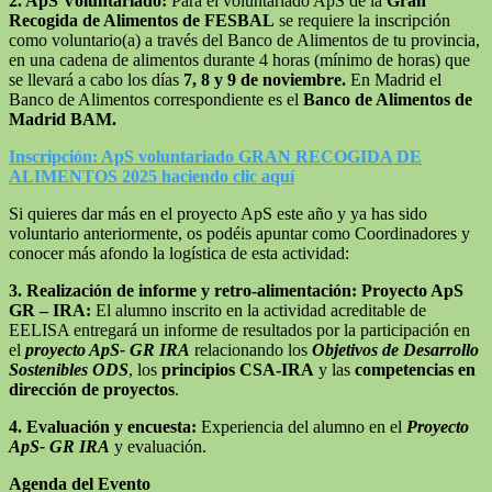
2. ApS Voluntariado:
Para el voluntariado ApS de la
Gran
Recogida de Alimentos de FESBAL
se requiere la inscripción
como voluntario(a) a través del Banco de Alimentos de tu provincia,
en una cadena de alimentos durante 4 horas (mínimo de horas) que
se llevará a cabo los días
7, 8 y 9 de noviembre.
En Madrid el
Banco de Alimentos correspondiente es el
Banco de Alimentos de
Madrid BAM.
Inscripción: ApS voluntariado GRAN RECOGIDA DE
ALIMENTOS 2025 haciendo clic aquí
Si quieres dar más en el proyecto ApS este año y ya has sido
voluntario anteriormente, os podéis apuntar como Coordinadores y
conocer más afondo la logística de esta actividad:
3. Realización de informe y retro-alimentación: Proyecto ApS
GR – IRA:
El alumno inscrito en la actividad acreditable de
EELISA entregará un informe de resultados por la participación en
el
proyecto ApS- GR IRA
relacionando los
Objetivos de Desarrollo
Sostenibles ODS
, los
principios CSA-IRA
y las
competencias en
dirección de proyectos
.
4. Evaluación y encuesta:
Experiencia del alumno en el
Proyecto
ApS- GR IRA
y evaluación.
Agenda del Evento