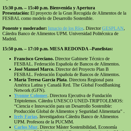
15:30 p.m. – 15:40 p.m. Bienvenida y Apertura
Presentación:
El proyecto de la Gran Recogida de Alimentos de la
FESBAL como modelo de Desarrollo Sostenible.
Ponente y moderador:
Ignacio de los Ríos
. Director
GESPLAN
,
Cátedra Banco de Alimentos UPM. Universidad Politécnica de
Madrid.
15:50 p.m. – 17:10 p.m.
MESA REDONDA –Panelistas:
Francisco Greciano.
Director Gabinete Técnico de
FESBAL. Federación Española de Bancos de Alimentos.
José Manuel Marco.
Director del Proyecto Plan B
FESBAL. Federación Española de Bancos de Alimentos.
María Teresa García Plata
. Directora Regional para
América Latina y Canadá Red. The Global FoodBanking
Network (GFN).
Yvonne Colomer
. Directora Ejecutiva de Fundación
Triptolemos. Cátedra UNESCO UNED-TRIPTOLEMOS:
“Ciencia e Innovación para un Desarrollo Sostenible:
Producción Global de Alimentos y Seguridad Alimentaria” .
Irely Farias
. Investigadora Cátedra Banco de Alimentos
UPM. Profesora de la PUCMM
.
Carlos Mur
. Director Máster Sostenibilidad, Economía