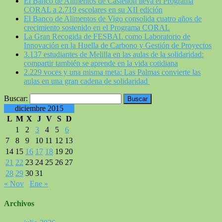
El Banco de Alimentos de Castellón lleva el Programa
CORAL a 2.719 escolares en su XII edición
El Banco de Alimentos de Vigo consolida cuatro años de
crecimiento sostenido en el Programa CORAL
La Gran Recogida de FESBAL como Laboratorio de
Innovación en la Huella de Carbono y Gestión de Proyectos
3.137 estudiantes de Melilla en las aulas de la solidaridad:
compartir también se aprende en la vida cotidiana
2.229 voces y una misma meta: Las Palmas convierte las
aulas en una gran cadena de solidaridad
Buscar:
diciembre 2015
L
M
X
J
V
S
D
1
2
3
4
5
6
7
8
9
10
11
12
13
14
15
16
17
18
19
20
21
22
23
24
25
26
27
28
29
30
31
« Nov
Ene »
Archivos