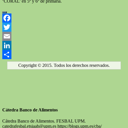
‘CORAL’ en 5º y 6º de primaria.
Facebook
Twitter
Email
LinkedIn
Compartir
Copyright © 2015. Todos los derechos reservados.
Cátedra Banco de Alimentos
Cátedra Banco de Alimentos. FESBAL UPM.
catedrafesbal.etsiaab@upm.es https://blogs.upm.es/cba/