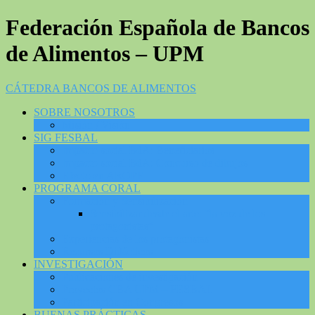
Federación Española de Bancos
de Alimentos – UPM
CÁTEDRA BANCOS DE ALIMENTOS
SOBRE NOSOTROS
Misión / Visión
SIG FESBAL
Impacto social BdA: Beneficiarios
Impacto social BdA: Concurso de dibujos
Efecto en AROPE
PROGRAMA CORAL
Formación y Sensibilización
Sensibilizar desde el arte: “la voz de los
protagonistas”
Experiencias de los protagonistas
Recursos Didácticos
INVESTIGACIÓN
Publicaciones de investigación
Proyectos CBA UPM – FESBAL
Participación en Congresos
BUENAS PRÁCTICAS