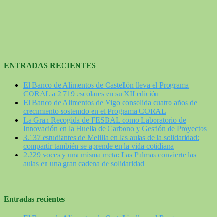
ENTRADAS RECIENTES
El Banco de Alimentos de Castellón lleva el Programa
CORAL a 2.719 escolares en su XII edición
El Banco de Alimentos de Vigo consolida cuatro años de
crecimiento sostenido en el Programa CORAL
La Gran Recogida de FESBAL como Laboratorio de
Innovación en la Huella de Carbono y Gestión de Proyectos
3.137 estudiantes de Melilla en las aulas de la solidaridad:
compartir también se aprende en la vida cotidiana
2.229 voces y una misma meta: Las Palmas convierte las
aulas en una gran cadena de solidaridad
Entradas recientes