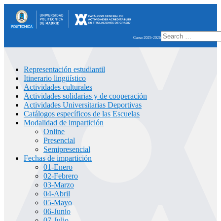
Search
Curso 2025-2026
for:
Representación estudiantil
Itinerario lingüístico
Actividades culturales
Actividades solidarias y de cooperación
Actividades Universitarias Deportivas
Catálogos específicos de las Escuelas
Modalidad de impartición
Online
Presencial
Semipresencial
Fechas de impartición
01-Enero
02-Febrero
03-Marzo
04-Abril
05-Mayo
06-Junio
07-Julio