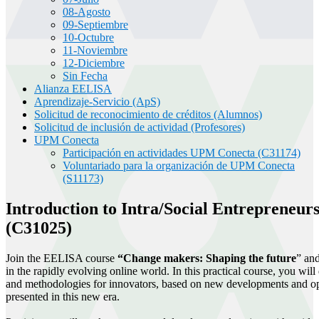
08-Agosto
09-Septiembre
10-Octubre
11-Noviembre
12-Diciembre
Sin Fecha
Alianza EELISA
Aprendizaje-Servicio (ApS)
Solicitud de reconocimiento de créditos (Alumnos)
Solicitud de inclusión de actividad (Profesores)
UPM Conecta
Participación en actividades UPM Conecta (C31174)
Voluntariado para la organización de UPM Conecta
(S11173)
Introduction to Intra/Social Entrepreneur
(C31025)
Join the EELISA course
“Change makers: Shaping the future
” and
in the rapidly evolving online world. In this practical course, you will
and methodologies for innovators, based on new developments and op
presented in this new era.