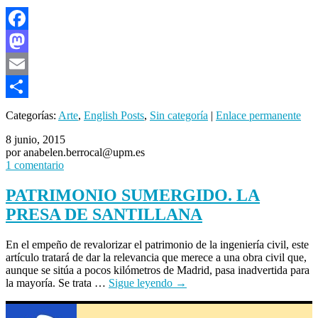
Facebook
Mastodon
Email
Compartir
Categorías:
Arte
,
English Posts
,
Sin categoría
|
Enlace permanente
8 junio, 2015
por anabelen.berrocal@upm.es
1 comentario
PATRIMONIO SUMERGIDO. LA
PRESA DE SANTILLANA
En el empeño de revalorizar el patrimonio de la ingeniería civil, este
artículo tratará de dar la relevancia que merece a una obra civil que,
aunque se sitúa a pocos kilómetros de Madrid, pasa inadvertida para
la mayoría. Se trata …
Sigue leyendo
→