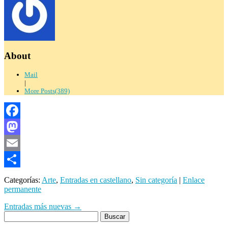
About
Mail
|
More Posts(389)
Facebook
Mastodon
Email
Compartir
Categorías:
Arte
,
Entradas en castellano
,
Sin categoría
|
Enlace
permanente
Entradas más nuevas
→