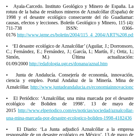
• Ayala-Carcedo. Instituto Geológico y Minero de España. La
rotura de la balsa de residuos mineros de Aznalcóllar (España) de
1998 y el desastre ecológico consecuente del río Guadiamar:
causas, efectos y lecciones. Boletín Geológico y Minero, 115 (4):
711-738 ISSN: 0366-
0176
http://www.igme.es/boletin/2004/115_4_2004/ART%208.pdf
• ‘El desastre ecológico de Aznalcóllar’ (Aguilar, J.; Dorronsoro,
C.; Fernández, E.; Fernández, J.; García, I.; Martín, F.; Ortiz, I.;
Simón, M.) Última actualización:
01/09/2000
http://edafologia.ugr.es/donana/aznal.htm
• Junta de Andalucía. Consejería de economía, innovación,
ciencia y empleo. Portal Andaluz de la Minería. Mina de
Aznalcóllar.
http://www.juntadeandalucia.es/economiainnovacioncie
• El Periódico: ‘Aznalcóllar, una mina marcada por el desastre
ecológico de Boliden de 1998’. 13 de mayo de
2015
http://www.elperiodico.com/es/noticias/sociedad/aznalcollar-
una-mina-marcada-por-desastre-ecologico-boliden-1998-4182436
• El Diario: ‘La Junta adjudicó Aznalcóllar a la empresa
responsable de un desastre ecológico en México’. 13 de mayo de