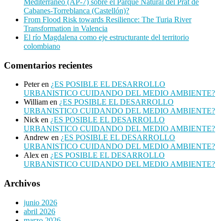
Mediterráneo (AP-7) sobre el Parque Natural del Prat de
Cabanes-Torreblanca (Castellón)?
From Flood Risk towards Resilience: The Turia River
Transformation in Valencia
El río Magdalena como eje estructurante del territorio
colombiano
Comentarios recientes
Peter
en
¿ES POSIBLE EL DESARROLLO
URBANISTICO CUIDANDO DEL MEDIO AMBIENTE?
William
en
¿ES POSIBLE EL DESARROLLO
URBANISTICO CUIDANDO DEL MEDIO AMBIENTE?
Nick
en
¿ES POSIBLE EL DESARROLLO
URBANISTICO CUIDANDO DEL MEDIO AMBIENTE?
Andrew
en
¿ES POSIBLE EL DESARROLLO
URBANISTICO CUIDANDO DEL MEDIO AMBIENTE?
Alex
en
¿ES POSIBLE EL DESARROLLO
URBANISTICO CUIDANDO DEL MEDIO AMBIENTE?
Archivos
junio 2026
abril 2026
marzo 2026