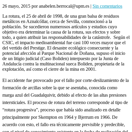
26 mayo, 2015
por anabelen.berrocal@upm.es
|
Sin comentarios
La rotura, el 25 de abril de 1998, de una gran balsa de residuos
metálicos en Aznalcóllar, cerca de Sevilla, conmocionó a la
población. Se sucedieron numerosos artículos y estudios cuyo
objetivo era determinar la causa de la rotura, sus efectos y sobre
todo, a quien atribuir las responsabilidades de la catástrofe. Según el
CSIC, el impacto medioambiental fue casi 100 veces mayor que el
del vertido del Prestige. El desastre ecológico consecuente y la
potencial afección al Parque Nacional de Doñana, supuso el inicio
de un litigio judicial (Caso Boliden) interpuesto por la Junta de
Andalucía contra la multinacional sueca Boliden, propietaria de la
explotación, así como el cierre de la mina en 2001.
El accidente fue provocado por el fallo por corte-deslizamiento de la
formación de arcillas sobre la que se asentaba, conocida como
marga azul del Guadalquivir, debido al efecto de las altas presiones
intersticiales. El proceso de rotura del terreno corresponde al tipo de
“rotura progresiva”, proceso que había sido analizado en detalle
principalmente por Skempton en 1964 y Bjerrum en
1966. De
acuerdo con esto, el fallo era técnicamente previsible y predecible,
con el nivel de conocimiento existente en la fecha de realización del