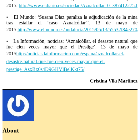
2015.
http://www.eldiario.es/sociedad/Aznalcollar_0_387412275.h
• El Mundo: ‘Susana Díaz paraliza la adjudicación de la mina
tras estallar el ‘caso Aznalcóllar’’. 13 de mayo de
2015
http://www.elmundo.es/andalucia/2015/05/13/55532f84e270
• La Información, noticias: ‘Aznalcóllar, el desastre natural que
fue cien veces mayor que el Prestige’. 13 de mayo de
2015
http://noticias.lainformacion.com/espana/aznalcollar-el-
desastre-natural-que-fue-cien-veces-mayor-que-el-
prestige_AsxBx0s4D9GHVlBelKkt75/
Cristina Vila Martínez
About