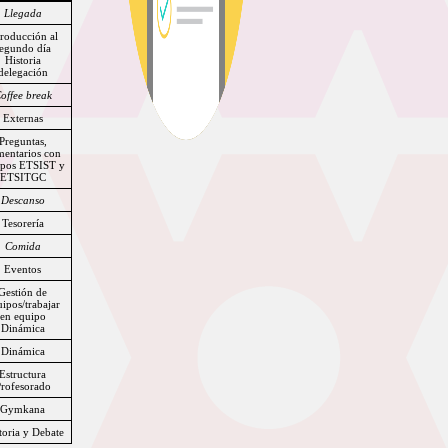
Llegada
troducción al
egundo día
Historia
delegación
offee break
Externas
Preguntas,
entarios con
ipos ETSIST y
ETSITGC
Descanso
Tesorería
Comida
Eventos
Gestión de
ipos/trabajar
en equipo
Dinámica
Dinámica
Estructura
rofesorado
Gymkana
toria y Debate