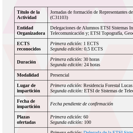
Título de la
Jornadas de formación de Representantes d
Actividad
(C31103)
Entidad
Delegaciones de Alumnos ETSI Sistemas In
Organizadora
Telecomunicación y; ETSI Topografía, Geod
ECTS
Primera edición:
1 ECTS
reconocidos
Segunda edición:
0,5 ECTS
Primera edición:
30 horas
Duración
Segunda edición:
24 horas
Modalidad
Presencial
Lugar de
Primera edición:
Residencia Forestal Lucas
impartición
Segunda edición:
ETSI de Sistemas de Tel
Fecha de
Fecha pendiente de confirmación
impartición
Plazas
Primera edición:
60
ofertadas
Segunda edición:
100
Primera edición:
Delegada de la ETSI Sist