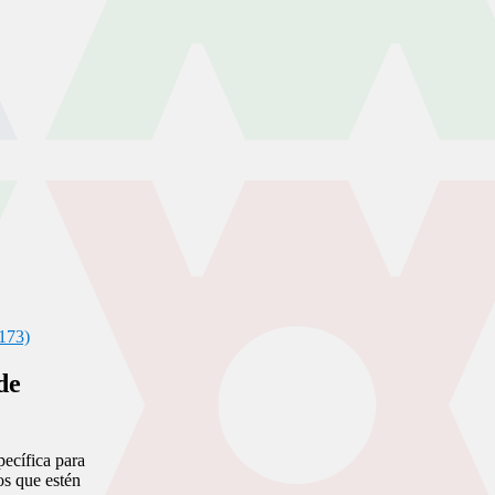
173)
de
pecífica para
os que estén