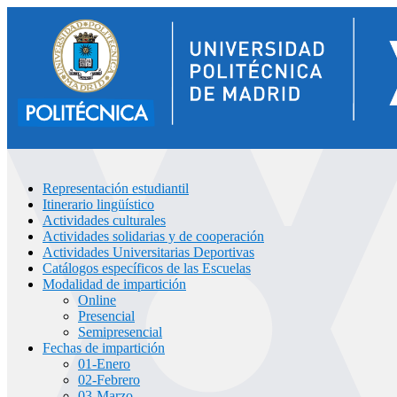
Representación estudiantil
Itinerario lingüístico
Actividades culturales
Actividades solidarias y de cooperación
Actividades Universitarias Deportivas
Catálogos específicos de las Escuelas
Modalidad de impartición
Online
Presencial
Semipresencial
Fechas de impartición
01-Enero
02-Febrero
03-Marzo