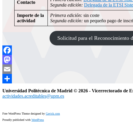
Contacto
Segunda edición:
Delegada de la ETSI Sist
Importe de la
Primera edición:
sin coste
actividad
Segunda edición:
un pequeño pago de inscri
Solicitud para el Reconocimiento d
Facebook
Mastodon
Email
Compartir
Universidad Politécnica de Madrid © 2026 - Vicerrectorado de E
actividades.acreditables@upm.es
Free WordPress Theme designed by
Gavick.com
Proudly published with
WordPress