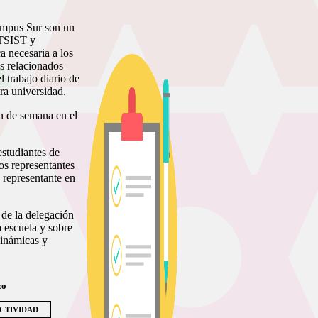
ampus Sur son un
ETSIST y
a necesaria a los
s relacionados
l trabajo diario de
tra universidad.
in de semana en el
estudiantes de
os representantes
e representante en
 de la delegación
a escuela y sobre
dinámicas y
zo
CTIVIDAD