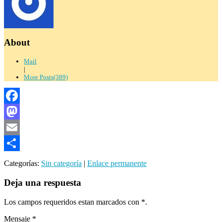
About
Mail
|
More Posts(389)
Facebook
Mastodon
Email
Compartir
Categorías:
Sin categoría
|
Enlace permanente
Deja una respuesta
Los campos requeridos estan marcados con
*
.
Mensaje
*