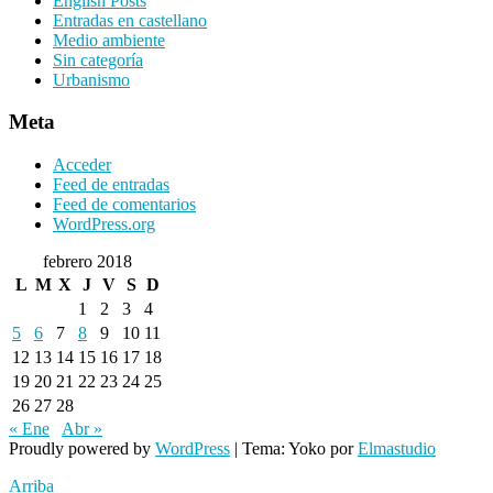
English Posts
Entradas en castellano
Medio ambiente
Sin categoría
Urbanismo
Meta
Acceder
Feed de entradas
Feed de comentarios
WordPress.org
febrero 2018
L
M
X
J
V
S
D
1
2
3
4
5
6
7
8
9
10
11
12
13
14
15
16
17
18
19
20
21
22
23
24
25
26
27
28
« Ene
Abr »
Proudly powered by
WordPress
|
Tema: Yoko por
Elmastudio
Arriba