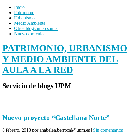
Inicio
Patrimonio
Urbanismo
Medio Ambiente
Otros blogs interesantes
Nuevos artículos
PATRIMONIO, URBANISMO
Y MEDIO AMBIENTE DEL
AULA A LA RED
Servicio de blogs UPM
Nuevo proyecto “Castellana Norte”
8 febrero, 2018
por anabelen.berrocal@upm.es
|
Sin comentarios