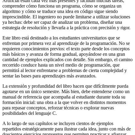
Artificial están cada vez más presentes y facilitan muchas tareas,
comprender cómo funciona un programa, cómo se organiza un
algoritmo y cómo se traduce una idea en código sigue siendo
imprescindible. El ingeniero no puede limitarse a utilizar soluciones
ya hechas: debe ser capaz de analizar un problema, diseñar una
estrategia de resolución y llevarla a la práctica con precisión y rigor.
Este libro está destinado a los estudiantes universitarios que se
enfrentan por primera vez al aprendizaje de la programación. No se
requieren conocimientos previos: el texto parte desde los conceptos
más básicos y avanza de forma gradual, apoyándose en una gran
cantidad de ejemplos explicados con detalle. Sin embargo, el camino
recorrido conduce hasta un nivel medio de programación, que
permitirá al lector enfrentarse a problemas de cierta complejidad y
sentar las bases para aprendizajes más avanzados.
La extensión y profundidad del libro hacen que difícilmente pueda
agotarse en un único semestre. Más bien, debe entenderse como un
manual de referencia que acompaña al estudiante durante toda su
formación inicial: una obra a la que volver en distintos momentos
para repasar conceptos, reforzar técnicas o explorar nuevas
posibilidades del lenguaje C.
A lo largo de sus capítulos se incluyen cientos de ejemplos
repartidos estratégicamente para ilustrar cada idea, junto con más de
doscientos ejercicios propuestos que permiten practicar y afianzar