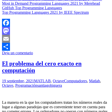
Most in Demand Programming Languages 2021 by Merehead
GitHub Top Programming Languages
Top Programming Languages 2021 by IEEE Spectrum
Facebook
Mastodon
Email
Deja un comentario
Compartir
El problema del cero exacto en
computación
19 septiembre, 2021
MATLAB
,
Octave
Computadores
,
Matlab
,
Octave
,
Programación
santiagohiguera
La manera en la que los computadores tratan los números reales da
lugar a algunas paradojas que es conveniente tener en cuenta para
no cometer errores. Los ordenadores no operan con números reales,