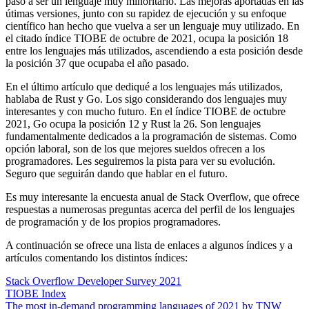
pasó a ser un lenguaje muy minoritario. Las mejoras aportadas en las
útimas versiones, junto con su rapidez de ejecución y su enfoque
científico han hecho que vuelva a ser un lenguaje muy utilizado. En
el citado índice TIOBE de octubre de 2021, ocupa la posición 18
entre los lenguajes más utilizados, ascendiendo a esta posición desde
la posición 37 que ocupaba el año pasado.
En el último artículo que dediqué a los lenguajes más utilizados,
hablaba de Rust y Go. Los sigo considerando dos lenguajes muy
interesantes y con mucho futuro. En el índice TIOBE de octubre
2021, Go ocupa la posición 12 y Rust la 26. Son lenguajes
fundamentalmente dedicados a la programación de sistemas. Como
opción laboral, son de los que mejores sueldos ofrecen a los
programadores. Les seguiremos la pista para ver su evolución.
Seguro que seguirán dando que hablar en el futuro.
Es muy interesante la encuesta anual de Stack Overflow, que ofrece
respuestas a numerosas preguntas acerca del perfil de los lenguajes
de programación y de los propios programadores.
A continuación se ofrece una lista de enlaces a algunos índices y a
artículos comentando los distintos índices:
Stack Overflow Developer Survey 2021
TIOBE Index
The most in-demand programming languages of 2021 by TNW