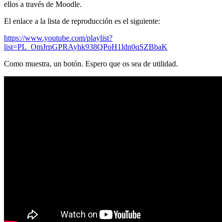
ellos a través de Moodle.
El enlace a la lista de reproducción es el siguiente:
https://www.youtube.com/playlist?
list=PL_OmJrpGPRAyhk938QPoH1ldn0qSZBbaK
Como muestra, un botón. Espero que os sea de utilidad.