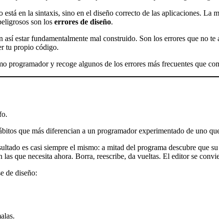
está en la sintaxis, sino en el diseño correcto de las aplicaciones. La 
peligrosos son los
errores de diseño
.
n así estar fundamentalmente mal construido. Son los errores que no te
er tu propio código.
como programador y recoge algunos de los errores más frecuentes que c
fo.
hábitos que más diferencian a un programador experimentado de uno qu
sultado es casi siempre el mismo: a mitad del programa descubre que su 
las que necesita ahora. Borra, reescribe, da vueltas. El editor se convi
se de diseño:
alas.