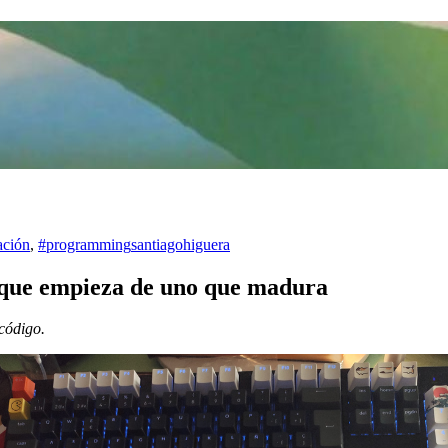
ación
,
#programming
santiagohiguera
 que empieza de uno que madura
código.