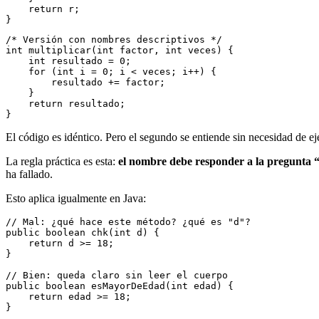
    return r;
}
/* Versión con nombres descriptivos */
int multiplicar(int factor, int veces) {
    int resultado = 0;
    for (int i = 0; i < veces; i++) {
        resultado += factor;
    }
    return resultado;
}
El código es idéntico. Pero el segundo se entiende sin necesidad de e
La regla práctica es esta:
el nombre debe responder a la pregunta “¿
ha fallado.
Esto aplica igualmente en Java:
// Mal: ¿qué hace este método? ¿qué es "d"?
public boolean chk(int d) {
    return d >= 18;
}
// Bien: queda claro sin leer el cuerpo
public boolean esMayorDeEdad(int edad) {
    return edad >= 18;
}