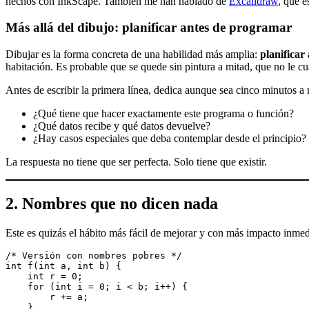
hechos con InkScape. También me han hablado de
Excalidraw
, que 
Más allá del dibujo: planificar antes de programar
Dibujar es la forma concreta de una habilidad más amplia:
planificar
habitación. Es probable que se quede sin pintura a mitad, que no le cua
Antes de escribir la primera línea, dedica aunque sea cinco minutos a
¿Qué tiene que hacer exactamente este programa o función?
¿Qué datos recibe y qué datos devuelve?
¿Hay casos especiales que deba contemplar desde el principio?
La respuesta no tiene que ser perfecta. Solo tiene que existir.
2. Nombres que no dicen nada
Este es quizás el hábito más fácil de mejorar y con más impacto inme
/* Versión con nombres pobres */
int f(int a, int b) {
    int r = 0;
    for (int i = 0; i < b; i++) {
        r += a;
    }