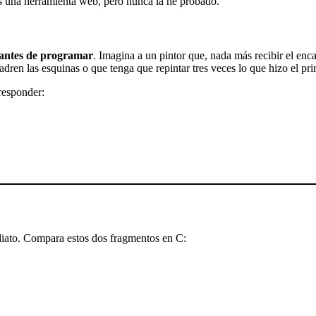
es una herramienta web, pero nunca la he probado.
 antes de programar
. Imagina a un pintor que, nada más recibir el enca
dren las esquinas o que tenga que repintar tres veces lo que hizo el pri
 responder:
diato. Compara estos dos fragmentos en C: