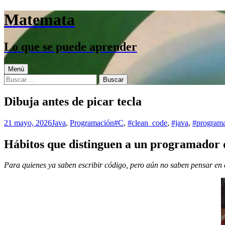
Saltar
Matemata
al
contenido
Lo que se puede aprender
Menú
Buscar:
Dibuja antes de picar tecla
21 mayo, 2026
Java
,
Programación
#C
,
#clean_code
,
#java
,
#program
Hábitos que distinguen a un programador
Para quienes ya saben escribir código, pero aún no saben pensar en 