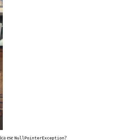
fica ese
?
NullPointerException