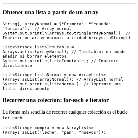
Obtener una lista a partir de un array
String[] arrayNormal = {"Primera", "Segunda", 
"Tercera"};  // Array normal
System.out.println(Arrays.toString(arrayNormal)); // 
Imprimir un array normal: utilidad Arrays.toString()
List<String> listaInmutable = 
Arrays.asList(arrayNormal); // Inmutable: no puedo 
añadir ni borrar elementos
System.out.println(listaInmutable); // Imprimir 
directamente
List<String> listaNormal = new ArrayList<>
(Arrays.asList(arrayNormal)); // ArrayList normal
System.out.println(listaNormal); // Imprimir una 
lista: directamente
Recorrer una colección: for-each e Iterator
La forma más sencilla de recorrer cualquier colección es el bucle
:
for-each
List<String> compra = new ArrayList<>
(Arrays.asList("leche", "pan", "huevos"));