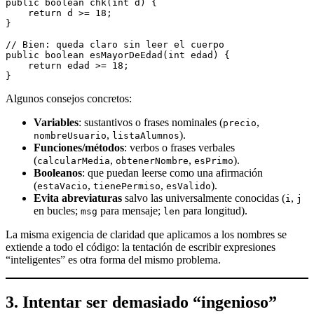
public boolean chk(int d) {
    return d >= 18;
}
// Bien: queda claro sin leer el cuerpo
public boolean esMayorDeEdad(int edad) {
    return edad >= 18;
}
Algunos consejos concretos:
Variables
: sustantivos o frases nominales (
,
precio
,
).
nombreUsuario
listaAlumnos
Funciones/métodos
: verbos o frases verbales
(
,
,
).
calcularMedia
obtenerNombre
esPrimo
Booleanos
: que puedan leerse como una afirmación
(
,
,
).
estaVacio
tienePermiso
esValido
Evita abreviaturas
salvo las universalmente conocidas (
,
i
j
en bucles;
para mensaje;
para longitud).
msg
len
La misma exigencia de claridad que aplicamos a los nombres se
extiende a todo el código: la tentación de escribir expresiones
“inteligentes” es otra forma del mismo problema.
3. Intentar ser demasiado “ingenioso”