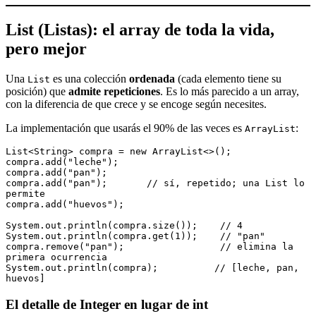
List (Listas): el array de toda la vida,
pero mejor
Una
es una colección
ordenada
(cada elemento tiene su
List
posición) que
admite repeticiones
. Es lo más parecido a un array,
con la diferencia de que crece y se encoge según necesites.
La implementación que usarás el 90% de las veces es
:
ArrayList
List<String> compra = new ArrayList<>();
compra.add("leche");
compra.add("pan");
compra.add("pan");       // sí, repetido; una List lo 
permite
compra.add("huevos");
System.out.println(compra.size());    // 4
System.out.println(compra.get(1));    // "pan"
compra.remove("pan");                 // elimina la 
primera ocurrencia
System.out.println(compra);          // [leche, pan, 
huevos]
El detalle de Integer en lugar de int