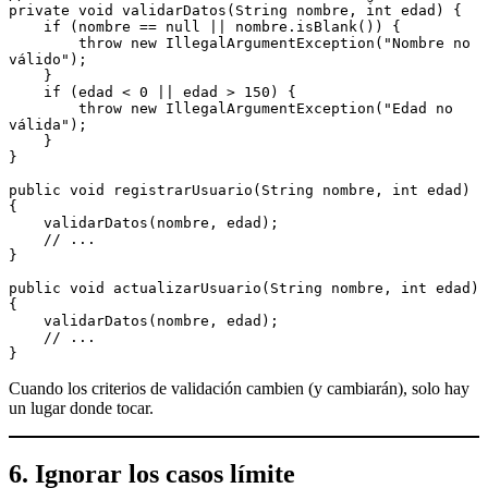
private void validarDatos(String nombre, int edad) {
    if (nombre == null || nombre.isBlank()) {
        throw new IllegalArgumentException("Nombre no 
válido");
    }
    if (edad < 0 || edad > 150) {
        throw new IllegalArgumentException("Edad no 
válida");
    }
}
public void registrarUsuario(String nombre, int edad) 
{
    validarDatos(nombre, edad);
    // ...
}
public void actualizarUsuario(String nombre, int edad) 
{
    validarDatos(nombre, edad);
    // ...
}
Cuando los criterios de validación cambien (y cambiarán), solo hay
un lugar donde tocar.
6. Ignorar los casos límite