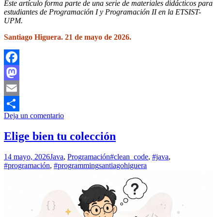
Este artículo forma parte de una serie de materiales didácticos para
estudiantes de Programación I y Programación II en la ETSIST-
UPM.
Santiago Higuera. 21 de mayo de 2026.
Facebook
Mastodon
Email
Deja un comentario
Compartir
Elige bien tu colección
14 mayo, 2026
Java
,
Programación
#clean_code
,
#java
,
#programación
,
#programming
santiagohiguera