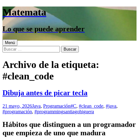
Saltar
Matemata
al
contenido
Lo que se puede aprender
Menú
Buscar:
Archivo de la etiqueta:
#clean_code
Dibuja antes de picar tecla
21 mayo, 2026
Java
,
Programación
#C
,
#clean_code
,
#java
,
#programación
,
#programming
santiagohiguera
Hábitos que distinguen a un programador
que empieza de uno que madura