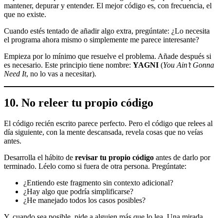
mantener, depurar y entender. El mejor código es, con frecuencia, el
que no existe.
Cuando estés tentado de añadir algo extra, pregúntate: ¿Lo necesita
el programa ahora mismo o simplemente me parece interesante?
Empieza por lo mínimo que resuelve el problema. Añade después si
es necesario. Este principio tiene nombre:
YAGNI
(
You Ain’t Gonna
Need It
, no lo vas a necesitar).
10. No releer tu propio código
El código recién escrito parece perfecto. Pero el código que relees al
día siguiente, con la mente descansada, revela cosas que no veías
antes.
Desarrolla el hábito de
revisar tu propio código
antes de darlo por
terminado. Léelo como si fuera de otra persona. Pregúntate:
¿Entiendo este fragmento sin contexto adicional?
¿Hay algo que podría simplificarse?
¿He manejado todos los casos posibles?
Y, cuando sea posible, pide a alguien más que lo lea. Una mirada