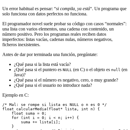
Un error habitual es pensar: “
si compila, ya está
“. Un programa que
solo funciona con datos perfectos no funciona.
El programador novel suele probar su código con casos “normales”:
una lista con varios elementos, una cadena con contenido, un
número positivo. Pero los programas reales reciben datos
imperfectos: listas vacías, cadenas nulas, números negativos,
ficheros inexistentes.
Antes de dar por terminada una función, pregúntate:
¿Qué pasa si la lista está vacía?
¿Qué pasa si el puntero es
(en C) o el objeto es
(en
NULL
null
Java)?
¿Qué pasa si el número es negativo, cero, o muy grande?
¿Qué pasa si el usuario no introduce nada?
Ejemplo en C:
/* Mal: se rompe si lista es NULL o n es 0 */
float calcularMedia(float* lista, int n) {
    float suma = 0;
    for (int i = 0; i < n; i++) {
        suma += lista[i];
    }