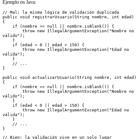
Ejemplo en Java:
// Mal: la misma lógica de validación duplicada
public void registrarUsuario(String nombre, int edad) 
{
    if (nombre == null || nombre.isBlank()) {
        throw new IllegalArgumentException("Nombre no 
válido");
    }
    if (edad < 0 || edad > 150) {
        throw new IllegalArgumentException("Edad no 
válida");
    }
    // ...
}
public void actualizarUsuario(String nombre, int edad) 
{
    if (nombre == null || nombre.isBlank()) {
        throw new IllegalArgumentException("Nombre no 
válido");
    }
    if (edad < 0 || edad > 150) {
        throw new IllegalArgumentException("Edad no 
válida");
    }
    // ...
}
// Bien: la validación vive en un solo lugar