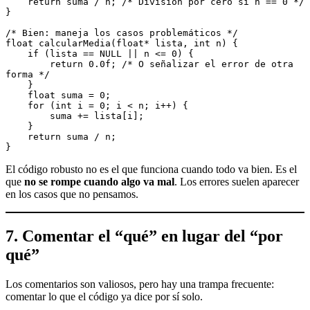
    return suma / n; /* División por cero si n == 0 */
}
/* Bien: maneja los casos problemáticos */
float calcularMedia(float* lista, int n) {
    if (lista == NULL || n <= 0) {
        return 0.0f; /* O señalizar el error de otra 
forma */
    }
    float suma = 0;
    for (int i = 0; i < n; i++) {
        suma += lista[i];
    }
    return suma / n;
}
El código robusto no es el que funciona cuando todo va bien. Es el
que
no se rompe cuando algo va mal
. Los errores suelen aparecer
en los casos que no pensamos.
7. Comentar el “qué” en lugar del “por
qué”
Los comentarios son valiosos, pero hay una trampa frecuente:
comentar lo que el código ya dice por sí solo.