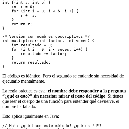
int f(int a, int b) {
    int r = 0;
    for (int i = 0; i < b; i++) {
        r += a;
    }
    return r;
}
/* Versión con nombres descriptivos */
int multiplicar(int factor, int veces) {
    int resultado = 0;
    for (int i = 0; i < veces; i++) {
        resultado += factor;
    }
    return resultado;
}
El código es idéntico. Pero el segundo se entiende sin necesidad de
ejecutarlo mentalmente.
La regla práctica es esta:
el nombre debe responder a la pregunta
“¿qué es esto?” sin necesitar mirar el resto del código
. Si tienes
que leer el cuerpo de una función para entender qué devuelve, el
nombre ha fallado.
Esto aplica igualmente en Java:
// Mal: ¿qué hace este método? ¿qué es "d"?