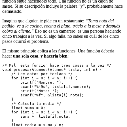
función sigue haciéndolo todo. Una función no es un cajón de
sastre. Si su descripción incluye la palabra “y”, probablemente hace
demasiado.
Imagina que alguien te pide en un restaurante:
“Toma nota del
pedido, ve a la cocina, cocina el plato, tráelo a la mesa y después
cobra al cliente.”
Eso no es un camarero, es una persona haciendo
cinco trabajos a la vez. Si algo falla, no sabes en cuál de los cinco
pasos ocurrió el problema.
El mismo principio aplica a las funciones. Una función debería
hacer
una sola cosa, y hacerla bien
:
/* Mal: esta función hace tres cosas a la vez */
void procesarAlumnos(Alumno* lista, int n) {
    /* Lee datos por teclado */
    for (int i = 0; i < n; i++) {
        printf("Nombre: ");
        scanf("%49s", lista[i].nombre);
        printf("Nota: ");
        scanf("%f", &lista[i].nota);
    }
    /* Calcula la media */
    float suma = 0;
    for (int i = 0; i < n; i++) {
        suma += lista[i].nota;
    }
    float media = suma / n;