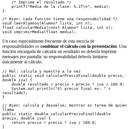
    /* Imprime el resultado */
    printf("Media de la clase: %.2f\n", media);
}
/* Bien: cada función tiene una responsabilidad */
void leerAlumnos(Alumno* lista, int n);
float calcularMedia(const Alumno* lista, int n);
void imprimirMedia(float media);
Un caso especialmente frecuente de esta mezcla de
responsabilidades es
combinar el cálculo con la presentación
. Una
función encargada de calcular un resultado no debería imprimir
mensajes por pantalla: su responsabilidad debería limitarse
únicamente al cálculo.
// Mal: calcula y muestra a la vez
public static void calcularPrecioFinal(double precio, 
double iva) {
    double resultado = precio + precio * iva / 100.0;
    System.out.println("El precio final es: " + 
resultado);
}
// Bien: calcula y devuelve; mostrar es tarea de quien 
llama
public static double calcularPrecioFinal(double 
precio, double iva) {
    return precio + precio * iva / 100.0;
}