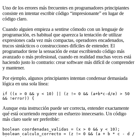
Uno de los errores más frecuentes en programadores principiantes
consiste en intentar escribir código “impresionante” en lugar de
código claro.
Cuando alguien empieza a sentirse cómodo con un lenguaje de
programación, es habitual que aparezca la tentación de utilizar
expresiones cada vez más compactas, operadores encadenados,
trucos sintácticos o construcciones difíciles de entender. El
programador tiene la sensación de estar escribiendo código más
avanzado o más profesional, cuando en realidad muchas veces está
haciendo justo lo contrario: crear software más difícil de comprender
y mantener.
Por ejemplo, algunos principiantes intentan condensar demasiada
lógica en una sola línea:
if ((x > 0 && y < 10) || (z != 0 && (a+b*c-d/e) > 50 
&& !error)) {
Aunque esta instrucción puede ser correcta, entender exactamente
qué está ocurriendo requiere un esfuerzo innecesario. Un código
más claro suele ser preferible:
boolean coordenadas_validas = (x > 0 && y < 10);
boolean calculo_correcto = (z != 0 && (a + b * c - d / 