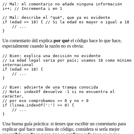
// Mal: el comentario no añade ninguna información
i++; // Incrementa i en 1
// Mal: describe el "qué", que ya es evidente
if (edad >= 18) { // Si la edad es mayor o igual a 18
    // ...
}
Un comentario útil explica
por qué
el código hace lo que hace,
especialmente cuando la razón no es obvia:
// Bien: explica una decisión no evidente
// La edad legal varía por país; usamos 18 como mínimo 
internacional
if (edad >= 18) {
    // ...
}
// Bien: advierte de una trampa conocida
// Nota: indexOf devuelve -1 si no encuentra el 
carácter,
// por eso comprobamos >= 0 y no > 0
if (linea.indexOf(':') >= 0) {
    // ...
}
Una buena guía práctica: si tienes que escribir un comentario para
explicar qué hace una línea de código, considera si sería mejor