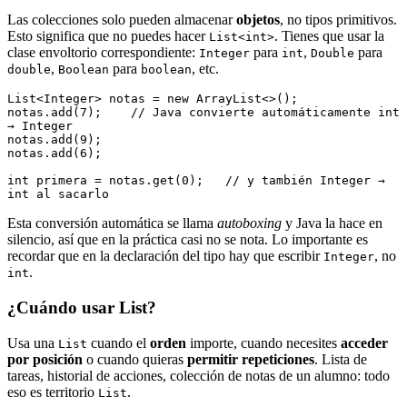
Las colecciones solo pueden almacenar
objetos
, no tipos primitivos.
Esto significa que no puedes hacer
. Tienes que usar la
List<int>
clase envoltorio correspondiente:
para
,
para
Integer
int
Double
,
para
, etc.
double
Boolean
boolean
List<Integer> notas = new ArrayList<>();
notas.add(7);    // Java convierte automáticamente int 
→ Integer
notas.add(9);
notas.add(6);
int primera = notas.get(0);   // y también Integer → 
int al sacarlo
Esta conversión automática se llama
autoboxing
y Java la hace en
silencio, así que en la práctica casi no se nota. Lo importante es
recordar que en la declaración del tipo hay que escribir
, no
Integer
.
int
¿Cuándo usar List?
Usa una
cuando el
orden
importe, cuando necesites
acceder
List
por posición
o cuando quieras
permitir repeticiones
. Lista de
tareas, historial de acciones, colección de notas de un alumno: todo
eso es territorio
.
List