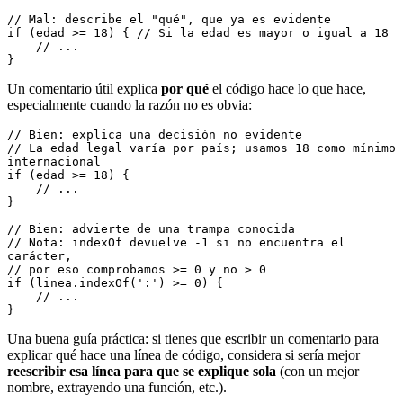
// Mal: describe el "qué", que ya es evidente
if (edad >= 18) { // Si la edad es mayor o igual a 18
    // ...
}
Un comentario útil explica
por qué
el código hace lo que hace,
especialmente cuando la razón no es obvia:
// Bien: explica una decisión no evidente
// La edad legal varía por país; usamos 18 como mínimo 
internacional
if (edad >= 18) {
    // ...
}
// Bien: advierte de una trampa conocida
// Nota: indexOf devuelve -1 si no encuentra el 
carácter,
// por eso comprobamos >= 0 y no > 0
if (linea.indexOf(':') >= 0) {
    // ...
}
Una buena guía práctica: si tienes que escribir un comentario para
explicar qué hace una línea de código, considera si sería mejor
reescribir esa línea para que se explique sola
(con un mejor
nombre, extrayendo una función, etc.).