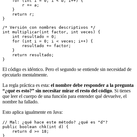
    for (int i = 0; i < b; i++) {
        r += a;
    }
    return r;
}
/* Versión con nombres descriptivos */
int multiplicar(int factor, int veces) {
    int resultado = 0;
    for (int i = 0; i < veces; i++) {
        resultado += factor;
    }
    return resultado;
}
El código es idéntico. Pero el segundo se entiende sin necesidad de
ejecutarlo mentalmente.
La regla práctica es esta:
el nombre debe responder a la pregunta
“¿qué es esto?” sin necesitar mirar el resto del código
. Si tienes
que leer el cuerpo de una función para entender qué devuelve, el
nombre ha fallado.
Esto aplica igualmente en Java:
// Mal: ¿qué hace este método? ¿qué es "d"?
public boolean chk(int d) {
    return d >= 18;
}