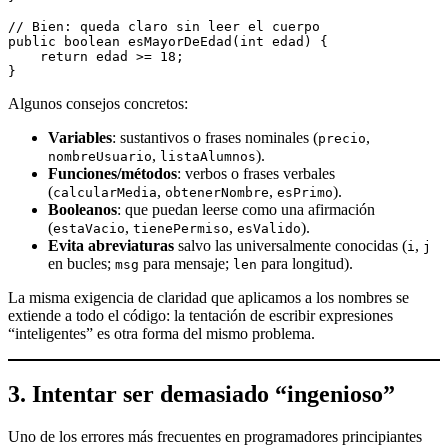
// Bien: queda claro sin leer el cuerpo
public boolean esMayorDeEdad(int edad) {
    return edad >= 18;
}
Algunos consejos concretos:
Variables
: sustantivos o frases nominales (
,
precio
,
).
nombreUsuario
listaAlumnos
Funciones/métodos
: verbos o frases verbales
(
,
,
).
calcularMedia
obtenerNombre
esPrimo
Booleanos
: que puedan leerse como una afirmación
(
,
,
).
estaVacio
tienePermiso
esValido
Evita abreviaturas
salvo las universalmente conocidas (
,
i
j
en bucles;
para mensaje;
para longitud).
msg
len
La misma exigencia de claridad que aplicamos a los nombres se
extiende a todo el código: la tentación de escribir expresiones
“inteligentes” es otra forma del mismo problema.
3. Intentar ser demasiado “ingenioso”
Uno de los errores más frecuentes en programadores principiantes