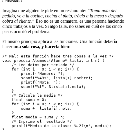
demasiado.
Imagina que alguien te pide en un restaurante:
“Toma nota del
pedido, ve a la cocina, cocina el plato, tráelo a la mesa y después
cobra al cliente.”
Eso no es un camarero, es una persona haciendo
cinco trabajos a la vez. Si algo falla, no sabes en cuál de los cinco
pasos ocurrió el problema.
El mismo principio aplica a las funciones. Una función debería
hacer
una sola cosa, y hacerla bien
:
/* Mal: esta función hace tres cosas a la vez */
void procesarAlumnos(Alumno* lista, int n) {
    /* Lee datos por teclado */
    for (int i = 0; i < n; i++) {
        printf("Nombre: ");
        scanf("%49s", lista[i].nombre);
        printf("Nota: ");
        scanf("%f", &lista[i].nota);
    }
    /* Calcula la media */
    float suma = 0;
    for (int i = 0; i < n; i++) {
        suma += lista[i].nota;
    }
    float media = suma / n;
    /* Imprime el resultado */
    printf("Media de la clase: %.2f\n", media);