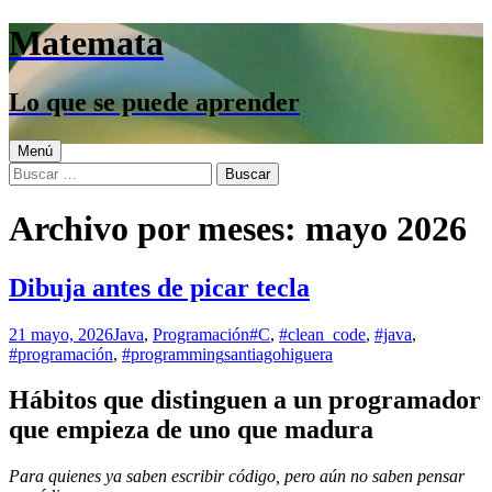
Saltar
Matemata
al
contenido
Lo que se puede aprender
Menú
Buscar:
Archivo por meses: mayo 2026
Dibuja antes de picar tecla
21 mayo, 2026
Java
,
Programación
#C
,
#clean_code
,
#java
,
#programación
,
#programming
santiagohiguera
Hábitos que distinguen a un programador
que empieza de uno que madura
Para quienes ya saben escribir código, pero aún no saben pensar