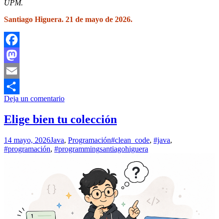
UPM.
Santiago Higuera. 21 de mayo de 2026.
Facebook
Mastodon
Email
Deja un comentario
Compartir
Elige bien tu colección
14 mayo, 2026
Java
,
Programación
#clean_code
,
#java
,
#programación
,
#programming
santiagohiguera