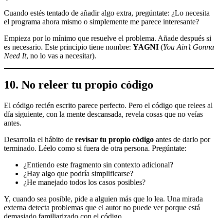
Cuando estés tentado de añadir algo extra, pregúntate: ¿Lo necesita
el programa ahora mismo o simplemente me parece interesante?
Empieza por lo mínimo que resuelve el problema. Añade después si
es necesario. Este principio tiene nombre:
YAGNI
(
You Ain’t Gonna
Need It
, no lo vas a necesitar).
10. No releer tu propio código
El código recién escrito parece perfecto. Pero el código que relees al
día siguiente, con la mente descansada, revela cosas que no veías
antes.
Desarrolla el hábito de
revisar tu propio código
antes de darlo por
terminado. Léelo como si fuera de otra persona. Pregúntate:
¿Entiendo este fragmento sin contexto adicional?
¿Hay algo que podría simplificarse?
¿He manejado todos los casos posibles?
Y, cuando sea posible, pide a alguien más que lo lea. Una mirada
externa detecta problemas que el autor no puede ver porque está
demasiado familiarizado con el código.