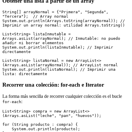
Obtener una lista a partir de un array
String[] arrayNormal = {"Primera", "Segunda", 
"Tercera"};  // Array normal
System.out.println(Arrays.toString(arrayNormal)); // 
Imprimir un array normal: utilidad Arrays.toString()
List<String> listaInmutable = 
Arrays.asList(arrayNormal); // Inmutable: no puedo 
añadir ni borrar elementos
System.out.println(listaInmutable); // Imprimir 
directamente
List<String> listaNormal = new ArrayList<>
(Arrays.asList(arrayNormal)); // ArrayList normal
System.out.println(listaNormal); // Imprimir una 
lista: directamente
Recorrer una colección: for-each e Iterator
La forma más sencilla de recorrer cualquier colección es el bucle
:
for-each
List<String> compra = new ArrayList<>
(Arrays.asList("leche", "pan", "huevos"));
for (String producto : compra) {
    System.out.println(producto);