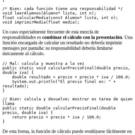
}
/* Bien: cada función tiene una responsabilidad */
void leerAlumnos(Alumno* lista, int n);
float calcularMedia(const Alumno* lista, int n);
void imprimirMedia(float media);
Un caso especialmente frecuente de esta mezcla de
responsabilidades es
combinar el cálculo con la presentación
. Una
función encargada de calcular un resultado no debería imprimir
mensajes por pantalla: su responsabilidad debería limitarse
únicamente al cálculo.
// Mal: calcula y muestra a la vez
public static void calcularPrecioFinal(double precio, 
double iva) {
    double resultado = precio + precio * iva / 100.0;
    System.out.println("El precio final es: " + 
resultado);
}
// Bien: calcula y devuelve; mostrar es tarea de quien 
llama
public static double calcularPrecioFinal(double 
precio, double iva) {
    return precio + precio * iva / 100.0;
}
De esta forma, la función de cálculo puede reutilizarse fácilmente en