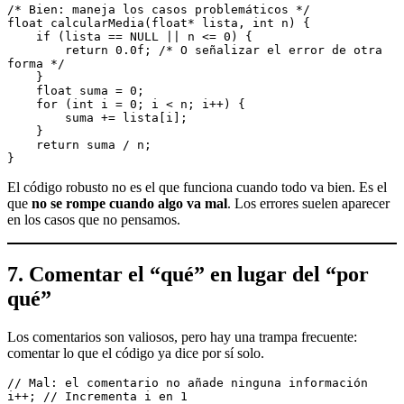
/* Bien: maneja los casos problemáticos */
float calcularMedia(float* lista, int n) {
    if (lista == NULL || n <= 0) {
        return 0.0f; /* O señalizar el error de otra 
forma */
    }
    float suma = 0;
    for (int i = 0; i < n; i++) {
        suma += lista[i];
    }
    return suma / n;
}
El código robusto no es el que funciona cuando todo va bien. Es el
que
no se rompe cuando algo va mal
. Los errores suelen aparecer
en los casos que no pensamos.
7. Comentar el “qué” en lugar del “por
qué”
Los comentarios son valiosos, pero hay una trampa frecuente:
comentar lo que el código ya dice por sí solo.
// Mal: el comentario no añade ninguna información
i++; // Incrementa i en 1