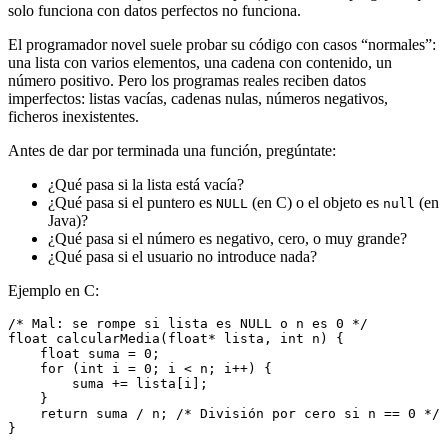
solo funciona con datos perfectos no funciona.
El programador novel suele probar su código con casos “normales”:
una lista con varios elementos, una cadena con contenido, un
número positivo. Pero los programas reales reciben datos
imperfectos: listas vacías, cadenas nulas, números negativos,
ficheros inexistentes.
Antes de dar por terminada una función, pregúntate:
¿Qué pasa si la lista está vacía?
¿Qué pasa si el puntero es
(en C) o el objeto es
(en
NULL
null
Java)?
¿Qué pasa si el número es negativo, cero, o muy grande?
¿Qué pasa si el usuario no introduce nada?
Ejemplo en C:
/* Mal: se rompe si lista es NULL o n es 0 */
float calcularMedia(float* lista, int n) {
    float suma = 0;
    for (int i = 0; i < n; i++) {
        suma += lista[i];
    }
    return suma / n; /* División por cero si n == 0 */
}