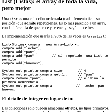
List (Listas): el array de toda la vida,
pero mejor
Una
es una colección
ordenada
(cada elemento tiene su
List
posición) que
admite repeticiones
. Es lo más parecido a un array,
con la diferencia de que crece y se encoge según necesites.
La implementación que usarás el 90% de las veces es
:
ArrayList
List<String> compra = new ArrayList<>();
compra.add("leche");
compra.add("pan");
compra.add("pan");       // sí, repetido; una List lo 
permite
compra.add("huevos");
System.out.println(compra.size());    // 4
System.out.println(compra.get(1));    // "pan"
compra.remove("pan");                 // elimina la 
primera ocurrencia
System.out.println(compra);          // [leche, pan, 
huevos]
El detalle de Integer en lugar de int
Las colecciones solo pueden almacenar
objetos
, no tipos primitivos.