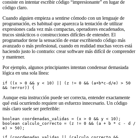
consiste en intentar escribir código “impresionante” en lugar de
código claro.
Cuando alguien empieza a sentirse cómodo con un lenguaje de
programación, es habitual que aparezca la tentación de utilizar
expresiones cada vez más compactas, operadores encadenados,
trucos sintácticos o construcciones difíciles de entender. El
programador tiene la sensación de estar escribiendo código más
avanzado o más profesional, cuando en realidad muchas veces está
haciendo justo lo contrario: crear software más difícil de comprender
y mantener.
Por ejemplo, algunos principiantes intentan condensar demasiada
lógica en una sola línea:
if ((x > 0 && y < 10) || (z != 0 && (a+b*c-d/e) > 50 
&& !error)) {
Aunque esta instrucción puede ser correcta, entender exactamente
qué está ocurriendo requiere un esfuerzo innecesario. Un código
más claro suele ser preferible:
boolean coordenadas_validas = (x > 0 && y < 10);
boolean calculo_correcto = (z != 0 && (a + b * c - d / 
e) > 50);
if (coordenadas_validas || (calculo_correcto && 