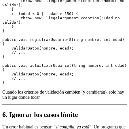
        throw new IllegalArgumentException("Nombre no 
válido");
    }
    if (edad < 0 || edad > 150) {
        throw new IllegalArgumentException("Edad no 
válida");
    }
}
public void registrarUsuario(String nombre, int edad) 
{
    validarDatos(nombre, edad);
    // ...
}
public void actualizarUsuario(String nombre, int edad) 
{
    validarDatos(nombre, edad);
    // ...
}
Cuando los criterios de validación cambien (y cambiarán), solo hay
un lugar donde tocar.
6. Ignorar los casos límite
Un error habitual es pensar: “
si compila, ya está
“. Un programa que