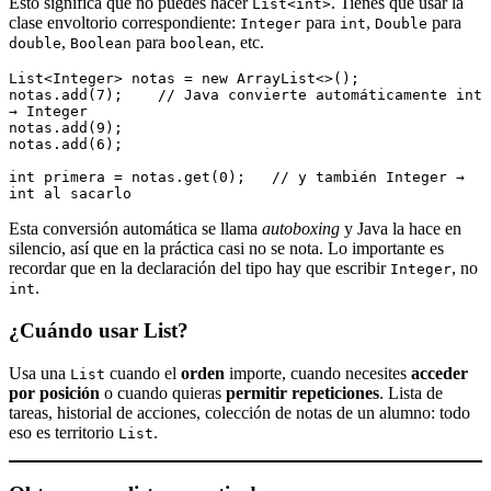
Esto significa que no puedes hacer
. Tienes que usar la
List<int>
clase envoltorio correspondiente:
para
,
para
Integer
int
Double
,
para
, etc.
double
Boolean
boolean
List<Integer> notas = new ArrayList<>();
notas.add(7);    // Java convierte automáticamente int 
→ Integer
notas.add(9);
notas.add(6);
int primera = notas.get(0);   // y también Integer → 
int al sacarlo
Esta conversión automática se llama
autoboxing
y Java la hace en
silencio, así que en la práctica casi no se nota. Lo importante es
recordar que en la declaración del tipo hay que escribir
, no
Integer
.
int
¿Cuándo usar List?
Usa una
cuando el
orden
importe, cuando necesites
acceder
List
por posición
o cuando quieras
permitir repeticiones
. Lista de
tareas, historial de acciones, colección de notas de un alumno: todo
eso es territorio
.
List