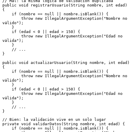
// Mal: la misma lógica de validación duplicada
public void registrarUsuario(String nombre, int edad) 
{
    if (nombre == null || nombre.isBlank()) {
        throw new IllegalArgumentException("Nombre no 
válido");
    }
    if (edad < 0 || edad > 150) {
        throw new IllegalArgumentException("Edad no 
válida");
    }
    // ...
}
public void actualizarUsuario(String nombre, int edad) 
{
    if (nombre == null || nombre.isBlank()) {
        throw new IllegalArgumentException("Nombre no 
válido");
    }
    if (edad < 0 || edad > 150) {
        throw new IllegalArgumentException("Edad no 
válida");
    }
    // ...
}
// Bien: la validación vive en un solo lugar
private void validarDatos(String nombre, int edad) {
    if (nombre == null || nombre.isBlank()) {