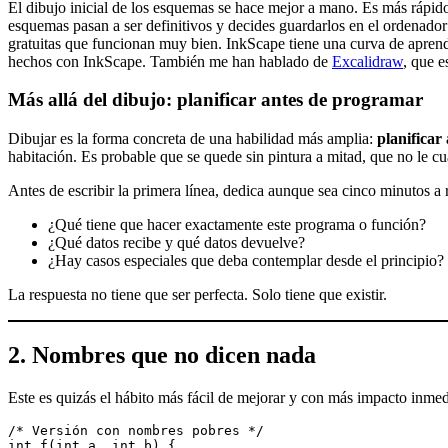
El dibujo inicial de los esquemas se hace mejor a mano. Es más rápido
esquemas pasan a ser definitivos y decides guardarlos en el ordenador 
gratuitas que funcionan muy bien. InkScape tiene una curva de apren
hechos con InkScape. También me han hablado de
Excalidraw
, que 
Más allá del dibujo: planificar antes de programar
Dibujar es la forma concreta de una habilidad más amplia:
planificar
habitación. Es probable que se quede sin pintura a mitad, que no le cua
Antes de escribir la primera línea, dedica aunque sea cinco minutos a
¿Qué tiene que hacer exactamente este programa o función?
¿Qué datos recibe y qué datos devuelve?
¿Hay casos especiales que deba contemplar desde el principio?
La respuesta no tiene que ser perfecta. Solo tiene que existir.
2. Nombres que no dicen nada
Este es quizás el hábito más fácil de mejorar y con más impacto inme
/* Versión con nombres pobres */
int f(int a, int b) {