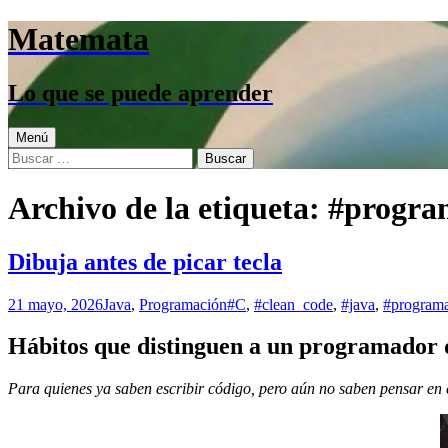
Saltar
Matemata
al
contenido
Lo que se puede aprender
Menú
Buscar:
Archivo de la etiqueta: #progr
Dibuja antes de picar tecla
21 mayo, 2026
Java
,
Programación
#C
,
#clean_code
,
#java
,
#program
Hábitos que distinguen a un programador
Para quienes ya saben escribir código, pero aún no saben pensar en 