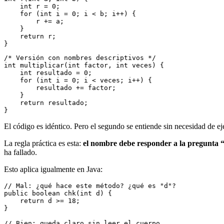
    int r = 0;
    for (int i = 0; i < b; i++) {
        r += a;
    }
    return r;
}
/* Versión con nombres descriptivos */
int multiplicar(int factor, int veces) {
    int resultado = 0;
    for (int i = 0; i < veces; i++) {
        resultado += factor;
    }
    return resultado;
}
El código es idéntico. Pero el segundo se entiende sin necesidad de e
La regla práctica es esta:
el nombre debe responder a la pregunta “¿
ha fallado.
Esto aplica igualmente en Java:
// Mal: ¿qué hace este método? ¿qué es "d"?
public boolean chk(int d) {
    return d >= 18;
}
// Bien: queda claro sin leer el cuerpo