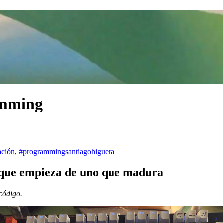
amming
ación
,
#programming
santiagohiguera
 que empieza de uno que madura
código.