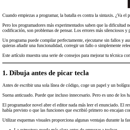
Cuando empiezas a programar, la batalla es contra la sintaxis. ¿Va el
Pero los programadores más experimentados saben que la dificultad no 
codificación, son problemas de pensar. Los errores más silenciosos y 
Un programa puede compilar perfectamente, ejecutarse sin fallos y au
quieras añadir una funcionalidad, corregir un fallo o simplemente rele
Este artículo muestra una serie de consejos para mejorar tu técnica 
1. Dibuja antes de picar tecla
Antes de escribir una sola línea de código, coge un papel y un bolígra
Suena anticuado. Puede que incluso innecesario. Pero es uno de los 
El programador novel abre el editor nada más leer el enunciado. El re
había previsto o que las funciones que escribió primero no encajan con 
Utilizar esquemas visuales proporciona algunas ventajas durante la fa
La estructura queda más clara antes de empezar a teclear.