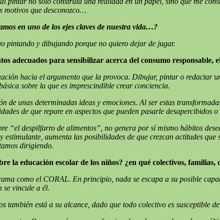
 al pintar no solo construía una realidad en un papel, sino que me con
ros motivos que desconozco…
amos en uno de los ejes claves de nuestra vida…?
o pintando y dibujando porque no quiero dejar de jugar.
ntos adecuados para sensibilizar acerca del consumo responsable, e
zación hacia el argumento que la provoca. Dibujar, pintar o redactar u
básica sobre la que es imprescindible crear conciencia.
ión de unas determinadas ideas y emociones. Al ser estas transformada
lidades de que repare en aspectos que pueden pasarle desapercibidos 
re “el despilfarro de alimentos”, no genera por sí mismo hábitos des
estimulante, aumenta las posibilidades de que crezcan actitudes que si
 estamos dirigiendo.
la educación escolar de los niños? ¿en qué colectivos, familias, 
rama como el CORAL. En principio, nada se escapa a su posible capacid
se vincule a él.
 también está a su alcance, dado que todo colectivo es susceptible de a