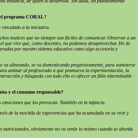
instancia, de quien lo desarrolle. Sin duda, un planteamiento
 en el programa CORAL?
vinculado a la iniciativa.
uchos matices que no siempre son fáciles de comunicar. Observar a un
n el que vive que, como docentes, no podemos desaprovechar. He de
ideradas por nuestro sistema educativo como algo accesorio y
 se va alineando, se va domesticando progresivamente, para someterse
para animar al profesorado a que promueva la experimentación, la
teracción y búsqueda con todo ello es ofrecer un filón interminable
entos y el consumo responsable?
las emociones que los provocan. También en la infancia.
ravés de la mochila de experiencias que ha acumulado en su vivir y
des nutricionales, obviamente no va sentir lo mismo cuando se aborda