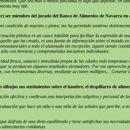
otor. Que sea más o menos funcional es algo que depende, en última 
ienta muy útil.
ritor) ser miembro del jurado del Banco de Alimentos de Navarra
mi condición de maestro y pintor, me ha permitido sentirme doblemente 
eación plástica es un cauce infalible para facilitar la expresión de m
 aquello que ha creado, es una fuente de información sobre el mundo e
s, consustanciales a todo el alumnado sin excepción, siguen siendo cons
r sólo con heroicas y comprometidas iniciativas individuales.
tividad fresca, natural e inmediata propia de las edades más tempranas
que se produzcan algunos resultados alentadores. Por eso aprovecho 
s, con herramientas diversas, mediante acciones múltiples… Generar in
 dibujos sus sentimientos sobre el hambre, el despilfarro de alim
ación afectiva y conllevan una interpretación subjetiva y personal de 
 evaluación que hace un niño o una niña de las señales que percibe, a t
que disfruta de una dieta equilibrada y tiene satisfechas sus necesida
 alimentarias cotidianas.