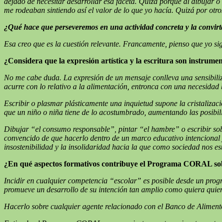
dejado de necesitar desarrollar esa faceta. Quizá porque al dibujar o
me rodeaban sintiendo así el valor de lo que yo hacía. Quizá por ot
¿Qué hace que perseveremos en una actividad concreta y la convirt
Esa creo que es la cuestión relevante.
Francamente, pienso que yo sig
¿Considera que la expresión artística y la escritura son instrume
No me cabe duda.
La expresión de un mensaje conlleva una sensibili
acurre con lo relativo a la alimentación, entronca con una necesidad 
Escribir o plasmar plásticamente una inquietud supone la cristalizac
que un niño o niña tiene de lo acostumbrado, aumentando las posibi
Dibujar “el consumo responsable”, pintar “el hambre” o escribir sob
convencido de que hacerlo dentro de un marco educativo intencional y 
insostenibilidad y la insolidaridad hacia la que como sociedad nos
¿En qué aspectos formativos contribuye el Programa CORAL sobre 
Incidir en cualquier competencia “escolar” es posible desde un prog
promueve un desarrollo de su intención tan amplio como quiera quien 
Hacerlo sobre cualquier agente relacionado con el Banco de Alimentos