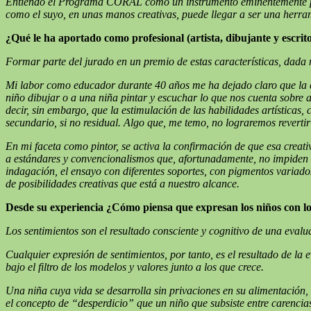
Entiendo el Programa CORAL como un instrumento eminentemente prom
como el suyo, en unas manos creativas, puede llegar a ser una herram
¿Qué le ha aportado como profesional (artista, dibujante y esc
Formar parte del jurado en un premio de estas características, dada 
Mi labor como educador durante 40 años me ha dejado claro que la cr
niño dibujar o a una niña pintar y escuchar lo que nos cuenta sobre
decir, sin embargo, que la estimulación de las habilidades artística
secundario, si no residual. Algo que, me temo, no lograremos reverti
En mi faceta como pintor, se activa la confirmación de que esa crea
a estándares y convencionalismos que, afortunadamente, no impiden 
indagación, el ensayo con diferentes soportes, con pigmentos variado
de posibilidades creativas que está a nuestro alcance.
Desde su experiencia ¿Cómo piensa que expresan los niños con los
Los sentimientos son
el resultado consciente y cognitivo de una evalu
Cualquier expresión de sentimientos, por tanto, es el resultado de la
bajo el filtro de los modelos y valores junto a los que crece.
Una niña cuya vida se desarrolla sin privaciones en su alimentación, 
el concepto de “desperdicio” que un niño que subsiste entre carencias