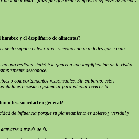
struía a mí mismo. Quizá por que recibí el apoyo y refuerzo de quienes
l hambre y el despilfarro de alimentos?
n c
u
ento supone activar una conexión con realidades que, como
s en una realidad simbólica, generan una amplificación de la visión
o simplemente desconoce.
eables o comportamientos responsables. Sin embargo, estoy
n duda es necesario potenciar para intentar revertir la
donantes, sociedad en general?
ad de influencia porque su planteamiento es abierto y versátil y
ctivarse a través de él.