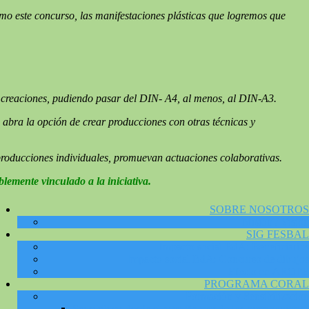
omo este concurso, las manifestaciones plásticas que logremos que
s creaciones, pudiendo pasar del DIN- A4, al menos, al DIN-A3.
e abra la opción de crear producciones con otras técnicas y
as producciones individuales, promuevan actuaciones colaborativas.
lemente vinculado a la iniciativa.
SOBRE NOSOTROS
Misión / Visión
SIG FESBAL
Impacto social BdA: Beneficiarios
Impacto social BdA: Concurso de dibujos
Efecto en AROPE
PROGRAMA CORAL
Formación y Sensibilización
Sensibilizar desde el arte: “la voz de los protagonistas”