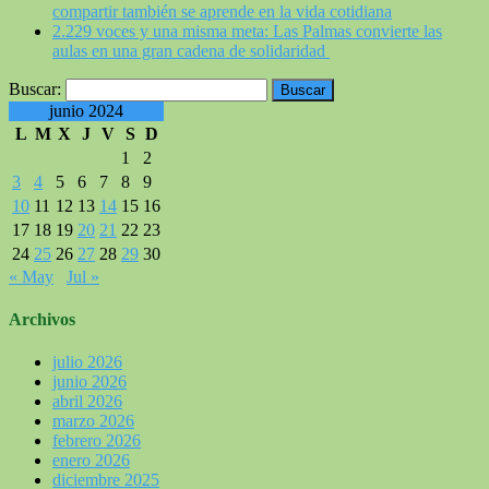
compartir también se aprende en la vida cotidiana
2.229 voces y una misma meta: Las Palmas convierte las
aulas en una gran cadena de solidaridad
Buscar:
junio 2024
L
M
X
J
V
S
D
1
2
3
4
5
6
7
8
9
10
11
12
13
14
15
16
17
18
19
20
21
22
23
24
25
26
27
28
29
30
« May
Jul »
Archivos
julio 2026
junio 2026
abril 2026
marzo 2026
febrero 2026
enero 2026
diciembre 2025