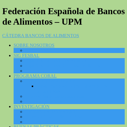
Federación Española de Bancos
de Alimentos – UPM
CÁTEDRA BANCOS DE ALIMENTOS
SOBRE NOSOTROS
Misión / Visión
SIG FESBAL
Impacto social BdA: Beneficiarios
Impacto social BdA: Concurso de dibujos
Efecto en AROPE
PROGRAMA CORAL
Formación y Sensibilización
Sensibilizar desde el arte: “la voz de los
protagonistas”
Experiencias de los protagonistas
Recursos Didácticos
INVESTIGACIÓN
Publicaciones de investigación
Proyectos CBA UPM – FESBAL
Participación en Congresos
BUENAS PRÁCTICAS