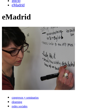
Inicio
eMadrid
eMadrid
congresos y seminarios
elearning
redes sociales