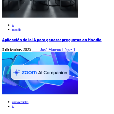
ia
moodle
Aplicación de la IA para generar preguntas en Moodle
3 diciembre, 2025
Juan José Moreno López
1
audiovisuales
ia