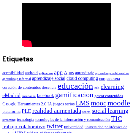
Etiquetas
app
Apps
accesibilidad
android
aprendizaje
aplicacion
aprendizaje colaborativo
aprendizaje social
cloud computing
cms
coursera
aprendizaje informal
educación
elearning
curación de contenidos
docencia
edx
gamificacion
eMadrid
facebook
gestor contenidos
enseñanza
moodle
LMS
mooc
Google
Herramientas 2.0
IA
juegos serios
realidad aumentada
social learning
PLE
plataforma
scorm
TIC
tecnología
tecnologías de la información y comunicación
streaming
twitter
trabajo colaborativo
universidad
universidad politécnica de
video