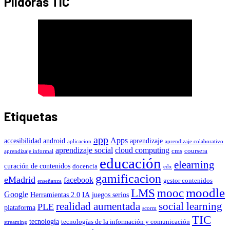
Pildoras TIC
Etiquetas
app
Apps
accesibilidad
android
aprendizaje
aplicacion
aprendizaje colaborativo
aprendizaje social
cloud computing
cms
coursera
aprendizaje informal
educación
elearning
curación de contenidos
docencia
edx
gamificacion
eMadrid
facebook
gestor contenidos
enseñanza
moodle
LMS
mooc
Google
Herramientas 2.0
IA
juegos serios
realidad aumentada
social learning
PLE
plataforma
scorm
TIC
tecnología
tecnologías de la información y comunicación
streaming