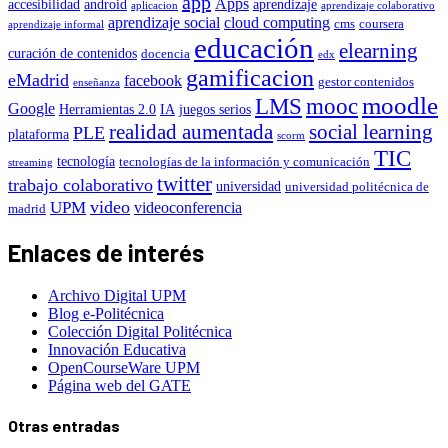
app
Apps
accesibilidad
android
aprendizaje
aplicacion
aprendizaje colaborativo
aprendizaje social
cloud computing
cms
coursera
aprendizaje informal
educación
elearning
curación de contenidos
docencia
edx
gamificacion
eMadrid
facebook
gestor contenidos
enseñanza
moodle
LMS
mooc
Google
Herramientas 2.0
IA
juegos serios
realidad aumentada
social learning
PLE
plataforma
scorm
TIC
tecnología
tecnologías de la información y comunicación
streaming
twitter
trabajo colaborativo
universidad
universidad politécnica de
video
UPM
videoconferencia
madrid
Enlaces de interés
Archivo Digital UPM
Blog e-Politécnica
Colección Digital Politécnica
Innovación Educativa
OpenCourseWare UPM
Página web del GATE
Otras entradas