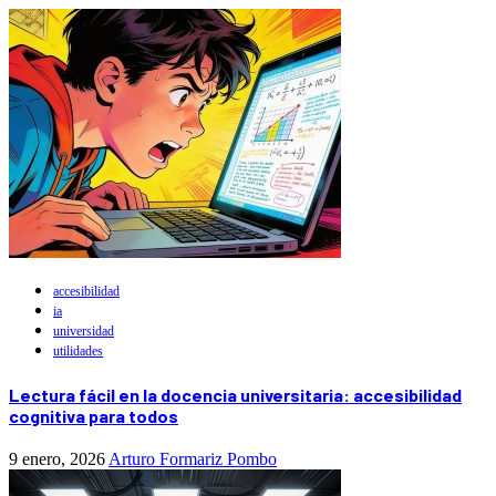
accesibilidad
ia
universidad
utilidades
Lectura fácil en la docencia universitaria: accesibilidad
cognitiva para todos
9 enero, 2026
Arturo Formariz Pombo