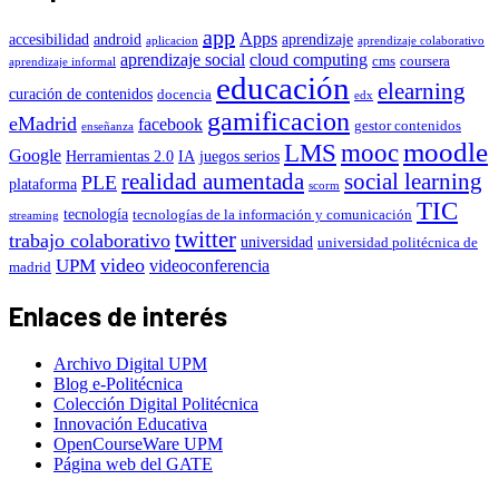
app
Apps
accesibilidad
android
aprendizaje
aplicacion
aprendizaje colaborativo
aprendizaje social
cloud computing
cms
coursera
aprendizaje informal
educación
elearning
curación de contenidos
docencia
edx
gamificacion
eMadrid
facebook
gestor contenidos
enseñanza
moodle
LMS
mooc
Google
Herramientas 2.0
IA
juegos serios
realidad aumentada
social learning
PLE
plataforma
scorm
TIC
tecnología
tecnologías de la información y comunicación
streaming
twitter
trabajo colaborativo
universidad
universidad politécnica de
video
UPM
videoconferencia
madrid
Enlaces de interés
Archivo Digital UPM
Blog e-Politécnica
Colección Digital Politécnica
Innovación Educativa
OpenCourseWare UPM
Página web del GATE