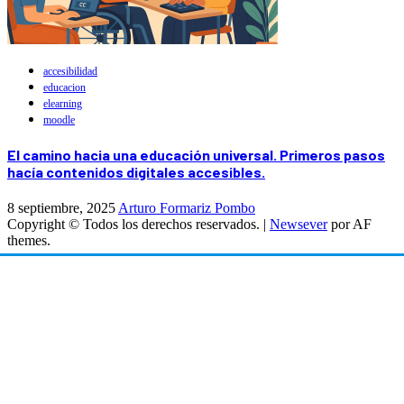
accesibilidad
educacion
elearning
moodle
El camino hacia una educación universal. Primeros pasos
hacía contenidos digitales accesibles.
8 septiembre, 2025
Arturo Formariz Pombo
Copyright © Todos los derechos reservados.
|
Newsever
por AF
themes.