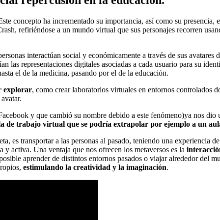
 Este concepto ha incrementado su importancia, así como su presencia, 
h, refiriéndose a un mundo virtual que sus personajes recorren usando
 personas interactúan social y económicamente a través de sus avatare
erían las representaciones digitales asociadas a cada usuario para su ide
hasta el de la medicina, pasando por el de la educación.
r explorar
, como crear laboratorios virtuales en entornos controlados 
o avatar.
cebook y que cambió su nombre debido a este fenómeno)ya nos dio un a
la de trabajo virtual que se podría extrapolar por ejemplo a un au
a, es transportar a las personas al pasado, teniendo una experiencia d
da y activa. Una ventaja que nos ofrecen los metaversos es la
interacció
osible aprender de distintos entornos pasados o viajar alrededor del mun
propios,
estimulando la creatividad y la imaginación
.