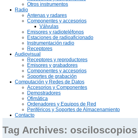
Otros instrumentos
Radio
Antenas y radares
Componentes y accesorios
Válvulas
Emisores y radioteléfonos
Estaciones de radioaficionado
Instrumentación radio
Receptores
Audiovisual
Receptores y reproductores
Emisores y grabadores
Componentes y accesorios
Soportes de grabación
Computación y Redes de Datos
Accesorios y Componentes
Demostradores
Ofimática
Ordenadores y Equipos de Red
Periféricos y Soportes de Almacenamiento
Contacto
Tag Archives:
osciloscopios