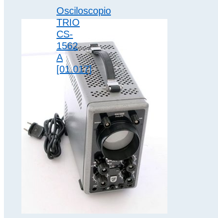
Osciloscopio
TRIO
CS-
1562
A
[01.017]
Fabricado en
1980
Autor/Marca
TRIO-
Kenwood
Electronic
Inc.;
Komagane
Tipología
Analógico
Modelo CS-
1562 A
Dimensiones
20…