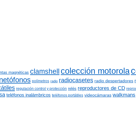
c
colección motorola
clamshell
intas magnéticas
netófonos
radiocasetes
radio despertadores
polímetros
radio
átiles
reproductores de CD
relés
regulación control y protección
repro
sa
walkmans
teléfonos inalámbricos
videocámaras
teléfonos portátiles