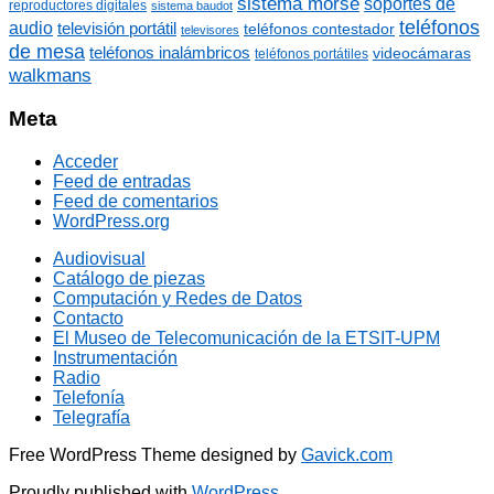
sistema morse
soportes de
reproductores digitales
sistema baudot
teléfonos
audio
televisión portátil
teléfonos contestador
televisores
de mesa
teléfonos inalámbricos
videocámaras
teléfonos portátiles
walkmans
Meta
Acceder
Feed de entradas
Feed de comentarios
WordPress.org
Audiovisual
Catálogo de piezas
Computación y Redes de Datos
Contacto
El Museo de Telecomunicación de la ETSIT-UPM
Instrumentación
Radio
Telefonía
Telegrafía
Free WordPress Theme designed by
Gavick.com
Proudly published with
WordPress