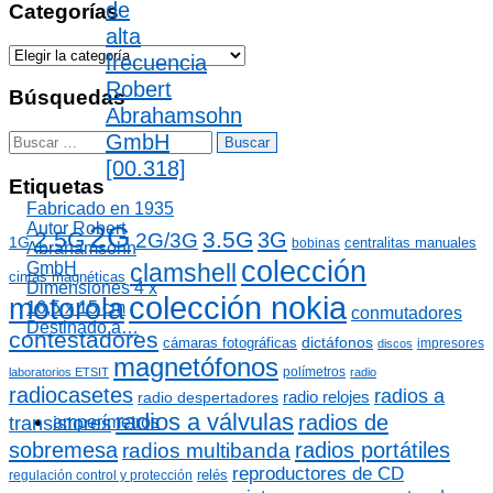
c
de
Categorías
h
alta
i
C
frecuencia
v
a
o
Robert
t
Búsquedas
s
e
Abrahamsohn
g
GmbH
B
o
u
[00.318]
r
s
Etiquetas
í
c
Fabricado en 1935
a
a
Autor Robert
2G
s
2.5G
3.5G
3G
2G/3G
r
1G
centralitas manuales
bobinas
Abrahamsohn
:
colección
GmbH
clamshell
cintas magnéticas
Dimensiones 4 x
colección nokia
motorola
16,5 x 15 cm
conmutadores
Destinado a…
contestadores
dictáfonos
cámaras fotográficas
impresores
discos
magnetófonos
polímetros
laboratorios ETSIT
radio
radiocasetes
radios a
radio relojes
radio despertadores
radios a válvulas
radios de
transistores
amperímetros
sobremesa
radios portátiles
radios multibanda
reproductores de CD
relés
regulación control y protección