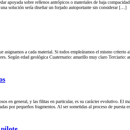
uedar apoyada sobre rellenos antrópicos o materiales de baja compacida
a una solución sería diseñar un forjado autoportante sin considerar […]
e asignamos a cada material. Si todos empleáramos el mismo criterio al
lores. Según edad geológica Cuaternario: amarillo muy claro Terciario: 
os
os en general, y las filitas en particular, es su carácter evolutivo. El m
das por pequeños fragmentos. Al ser sometidas al proceso de puesta en
pilote