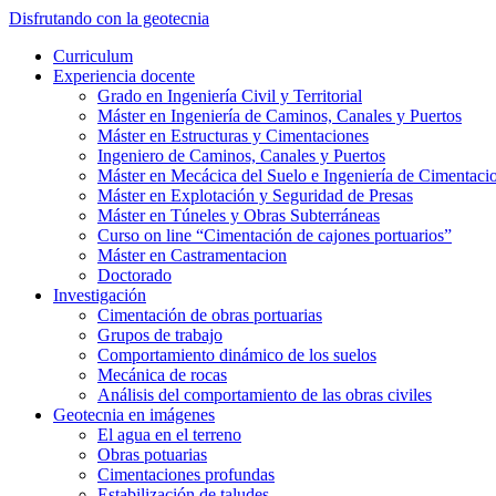
Saltar
Disfrutando con la geotecnia
al
Alternar
Curriculum
contenido
el
Experiencia docente
principal
menú
Grado en Ingeniería Civil y Territorial
móvil
Máster en Ingeniería de Caminos, Canales y Puertos
Máster en Estructuras y Cimentaciones
Ingeniero de Caminos, Canales y Puertos
Máster en Mecácica del Suelo e Ingeniería de Cimentaci
Máster en Explotación y Seguridad de Presas
Máster en Túneles y Obras Subterráneas
Curso on line “Cimentación de cajones portuarios”
Máster en Castramentacion
Doctorado
Investigación
Cimentación de obras portuarias
Grupos de trabajo
Comportamiento dinámico de los suelos
Mecánica de rocas
Análisis del comportamiento de las obras civiles
Geotecnia en imágenes
El agua en el terreno
Obras potuarias
Cimentaciones profundas
Estabilización de taludes