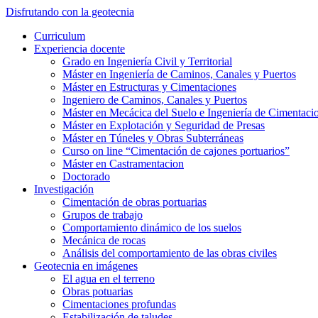
Saltar
Disfrutando con la geotecnia
al
Alternar
Curriculum
contenido
el
Experiencia docente
principal
menú
Grado en Ingeniería Civil y Territorial
móvil
Máster en Ingeniería de Caminos, Canales y Puertos
Máster en Estructuras y Cimentaciones
Ingeniero de Caminos, Canales y Puertos
Máster en Mecácica del Suelo e Ingeniería de Cimentaci
Máster en Explotación y Seguridad de Presas
Máster en Túneles y Obras Subterráneas
Curso on line “Cimentación de cajones portuarios”
Máster en Castramentacion
Doctorado
Investigación
Cimentación de obras portuarias
Grupos de trabajo
Comportamiento dinámico de los suelos
Mecánica de rocas
Análisis del comportamiento de las obras civiles
Geotecnia en imágenes
El agua en el terreno
Obras potuarias
Cimentaciones profundas
Estabilización de taludes