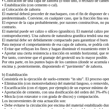
• Colocación de una capa de zahorra (o todo uno, o rechazo de canter
• Estabilización (con cemento o cal).
a) Colocación de zahorra
El material deberá proceder de machaqueo, con el fin de disponer de u
predeterminado. Conviene, en cualquier caso, que la fracción fina sea
El espesor de la capa probablemente, por razones constructivas, no pu
contrario.
El material puede ser calizo o silíceo (granítico). El material calizo pr
contraproducente). Una zahorra de naturaleza granítica tendrá una may
El material debe ser debidamente compactado para garantizar el buen
Para mejorar el comportamiento de esa capa de zahorra, se podría col
• Evitar que refluyan los finos y hagan disminuir el rozamiento entre 
• Aportar una cierta resistencia a tracción en sentido horizontal, que r
Por tanto, conviene que el gramaje del geotextil sea lo mayor posible
Por otra parte, en los puntos bajos de los caminos (donde se acumula 
encima y, posteriormente, disponiendo el “pavimento” de zahorra.
b) Estabilización
Consistiría en la ejecución de suelo-cemento “in situ”. El proceso opera
• Eliminación (con motoniveladora) del material fangoso, o removido,
• Escarificación (con el ripper, por ejemplo) de un espesor mínimo de
• Aportación de cemento, con una dosificación del orden del 3%-4% (
• Mezcla (con rotavator o con grada de discos) y compactación.
Los inconvenientes de esta actuación son:
• Debe evitarse la circulación por encima del material estabilizado dur