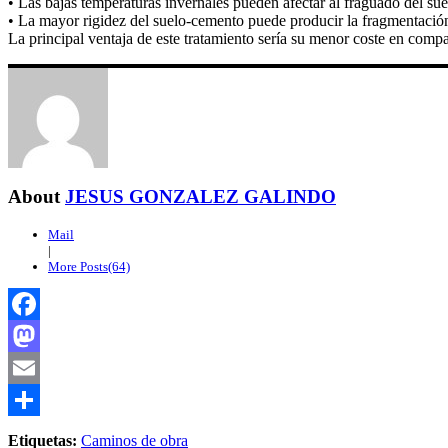
• Las bajas temperaturas invernales pueden afectar al fraguado del su
• La mayor rigidez del suelo-cemento puede producir la fragmentación
La principal ventaja de este tratamiento sería su menor coste en compa
About
JESUS GONZALEZ GALINDO
Mail
|
More Posts(64)
Facebook
Mastodon
Email
Compartir
Etiquetas:
Caminos de obra