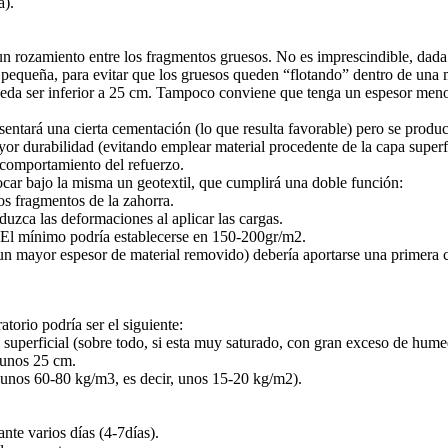
a).
n rozamiento entre los fragmentos gruesos. No es imprescindible, dada l
 pequeña, para evitar que los gruesos queden “flotando” dentro de una m
eda ser inferior a 25 cm. Tampoco conviene que tenga un espesor menor 
esentará una cierta cementación (lo que resulta favorable) pero se producir
or durabilidad (evitando emplear material procedente de la capa superfi
 comportamiento del refuerzo.
ocar bajo la misma un geotextil, que cumplirá una doble función:
los fragmentos de la zahorra.
eduzca las deformaciones al aplicar las cargas.
. El mínimo podría establecerse en 150-200gr/m2.
un mayor espesor de material removido) debería aportarse una primera cap
torio podría ser el siguiente:
 superficial (sobre todo, si esta muy saturado, con gran exceso de hume
 unos 25 cm.
unos 60-80 kg/m3, es decir, unos 15-20 kg/m2).
ante varios días (4-7días).