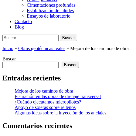
Cimentaciones profundas
Estabilización de taludes
Ensayos de laboratorio
Contacto
Blog
Buscar:
Buscar
Inicio
»
Obras geotécnicas reales
»
Mejora de los caminos de obra
Buscar
Buscar
Entradas recientes
Mejora de los caminos de obra
Fisuración en las obras de drenaje transversal
¿Cuándo ejecutamos micropilotes?
Apoyo de soleras sobre rellenos
Algunas ideas sobre la inyección de los anclajes
Comentarios recientes