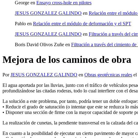
George
en
Ensayo cross-hole en pilotes
JESUS GONZALEZ GALINDO
en
Relación entre el módulo
Pablo
en
Relación entre el módulo de deformación y el SPT
JESUS GONZALEZ GALINDO
en
Filtración a través del ci
Boris David Olivos Zuñe
en
Filtración a través del cimiento de 
Mejora de los caminos de obra
Por
JESUS GONZALEZ GALINDO
en
Obras geotécnicas reales
el
El agua aportada por las lluvias, junto con el tráfico de vehículos pe
profundizándose las citadas roderas, todo lo cual interfiere con el desa
La solución a este problema, por tanto, podría tener un doble enfoque
• Reducir el grado de saturación (o intentar que este se reduzca lo m
• Disponer una sección de firme con la mayor capacidad de soporte po
La realización de cunetas, la pendiente transversal en la calzada del
En cuanto a la posibilidad de ejecutar un cierto pavimento de mayor 